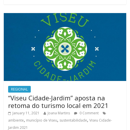
REGIONAL
“Viseu Cidade-Jardim” aposta na
retoma do turismo local em 2021
January 11, 2021
Joana Martins
0 Comment
,
,
,
ambiente
município de Viseu
sustentabilidade
Viseu Cidade-
Jardim 2021