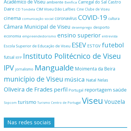
Académico de Viseu
Castro
Carregal do Sal
ambiente
Benfica
Daire
CIM Viseu Dão Lafões
Cine Clube de Viseu
CD Tondela
COVID-19
cinema
coronavírus
cultura
comunicação social
Câmara Municipal de Viseu
desporto
desemprego
ensino superior
economia
empreendedorismo
entrevista
ESEV
futebol
ESTGV
Escola Superior de Educação de Viseu
Instituto Politécnico de Viseu
futsal
IEFP
Mangualde
IPV
Moimenta da Beira
jornalismo
município de Viseu
música
Natal
Nelas
Oliveira de Frades
perfil
reportagem
saúde
Portugal
Viseu
Vouzela
turismo
Turismo Centro de Portugal
Sopcom
Nas redes sociais