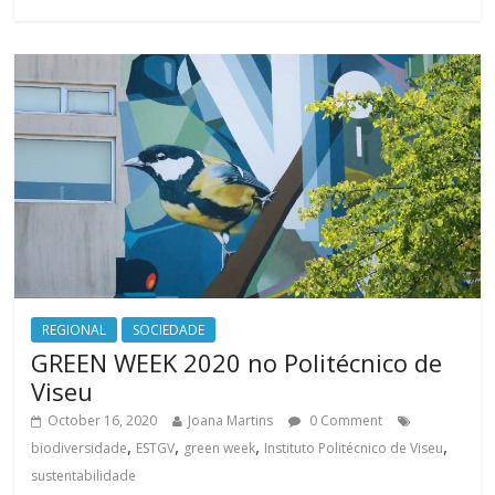
REGIONAL
SOCIEDADE
GREEN WEEK 2020 no Politécnico de
Viseu
October 16, 2020
Joana Martins
0 Comment
,
,
,
,
biodiversidade
ESTGV
green week
Instituto Politécnico de Viseu
sustentabilidade