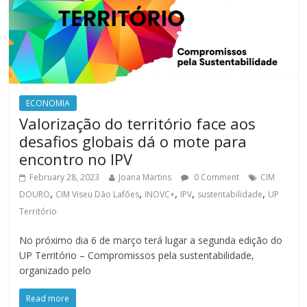
ECONOMIA
Valorização do território face aos
desafios globais dá o mote para
encontro no IPV
February 28, 2023
Joana Martins
0 Comment
CIM
,
,
,
,
,
DOURO
CIM Viseu Dão Lafões
INOVC+
IPV
sustentabilidade
UP
Território
No próximo dia 6 de março terá lugar a segunda edição do
UP Território – Compromissos pela sustentabilidade,
organizado pelo
Read more