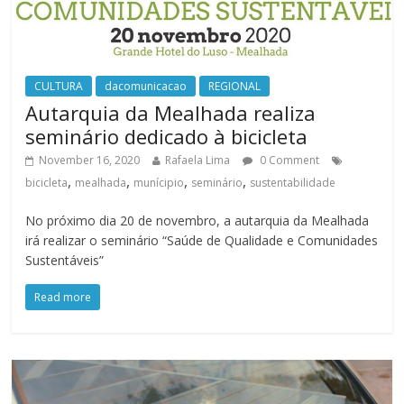
CULTURA
dacomunicacao
REGIONAL
Autarquia da Mealhada realiza
seminário dedicado à bicicleta
November 16, 2020
Rafaela Lima
0 Comment
,
,
,
,
bicicleta
mealhada
munícipio
seminário
sustentabilidade
No próximo dia 20 de novembro, a autarquia da Mealhada
irá realizar o seminário “Saúde de Qualidade e Comunidades
Sustentáveis”
Read more