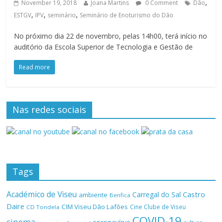
,
November 19, 2018
Joana Martins
0 Comment
Dão
,
,
,
ESTGV
IPV
seminário
Seminário de Enoturismo do Dão
No próximo dia 22 de novembro, pelas 14h00, terá início no
auditório da Escola Superior de Tecnologia e Gestão de
Read more
Nas redes sociais
Tags
Académico de Viseu
Castro
Carregal do Sal
ambiente
Benfica
Daire
CIM Viseu Dão Lafões
Cine Clube de Viseu
CD Tondela
COVID-19
cinema