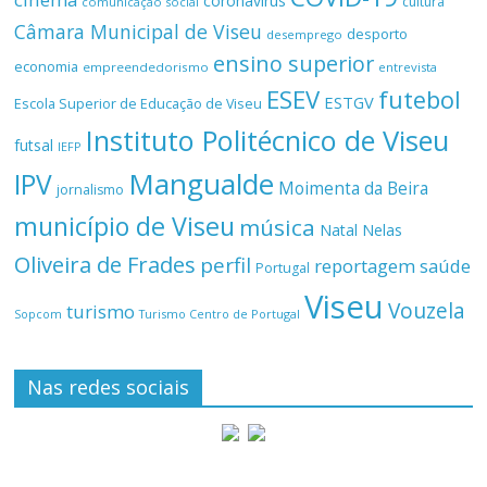
coronavírus
cultura
comunicação social
Câmara Municipal de Viseu
desporto
desemprego
ensino superior
economia
empreendedorismo
entrevista
ESEV
futebol
ESTGV
Escola Superior de Educação de Viseu
Instituto Politécnico de Viseu
futsal
IEFP
Mangualde
IPV
Moimenta da Beira
jornalismo
município de Viseu
música
Natal
Nelas
Oliveira de Frades
perfil
reportagem
saúde
Portugal
Viseu
Vouzela
turismo
Turismo Centro de Portugal
Sopcom
Nas redes sociais