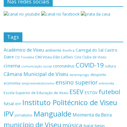
Nas redes sociais
Tags
Académico de Viseu
Castro
Carregal do Sal
ambiente
Benfica
Daire
CIM Viseu Dão Lafões
Cine Clube de Viseu
CD Tondela
COVID-19
cinema
coronavírus
cultura
comunicação social
Câmara Municipal de Viseu
desporto
desemprego
ensino superior
economia
empreendedorismo
entrevista
ESEV
futebol
ESTGV
Escola Superior de Educação de Viseu
Instituto Politécnico de Viseu
futsal
IEFP
Mangualde
IPV
Moimenta da Beira
jornalismo
município de Viseu
música
Natal
Nelas