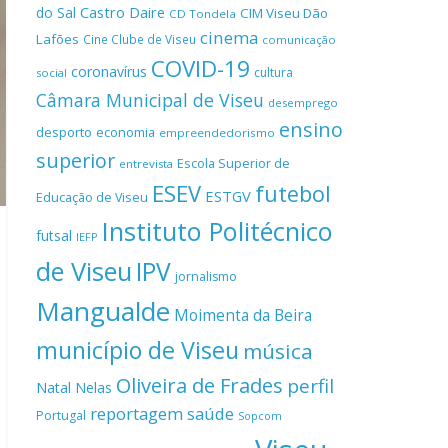
Castro Daire
do Sal
CIM Viseu Dão
CD Tondela
cinema
Lafões
Cine Clube de Viseu
comunicação
COVID-19
coronavírus
cultura
social
Câmara Municipal de Viseu
desemprego
ensino
desporto
economia
empreendedorismo
superior
Escola Superior de
entrevista
ESEV
futebol
ESTGV
Educação de Viseu
Instituto Politécnico
futsal
IEFP
de Viseu
IPV
jornalismo
Mangualde
Moimenta da Beira
município de Viseu
música
Oliveira de Frades
perfil
Natal
Nelas
reportagem
saúde
Portugal
Sopcom