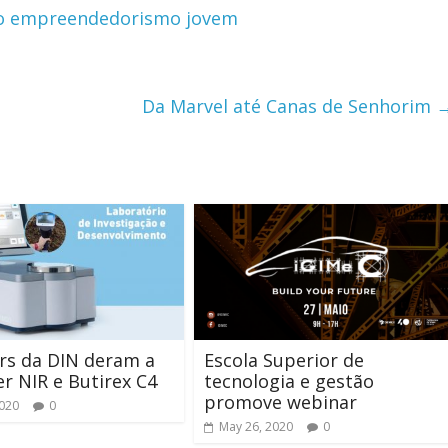
 o empreendedorismo jovem
Da Marvel até Canas de Senhorim
rs da DIN deram a
Escola Superior de
r NIR e Butirex C4
tecnologia e gestão
promove webinar
2020
0
May 26, 2020
0