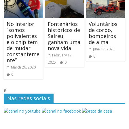
No interior
Fontenários
Voluntários
“somos
históricos de
de corpo,
polivalentes
Salreu
bombeiros
e o chip tem
ganham uma
de alma
de mudar
nova vida
June 17, 2025
constanteme
February 17,
0
nte”
2025
0
March 26, 2020
0
a
Nas redes sociais