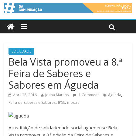
SOCIEDADE
Bela Vista promoveu a 8.ª
Feira de Saberes e
Sabores em Águeda
,
April 28, 2016
Joana Martins
1 Comment
águeda
,
,
Feira de Saberes e Sabores
IPSS
mostra
A instituição de solidariedade social aguedense Bela
Vista promoveu a 8.ª edição da Feira de Saberes e