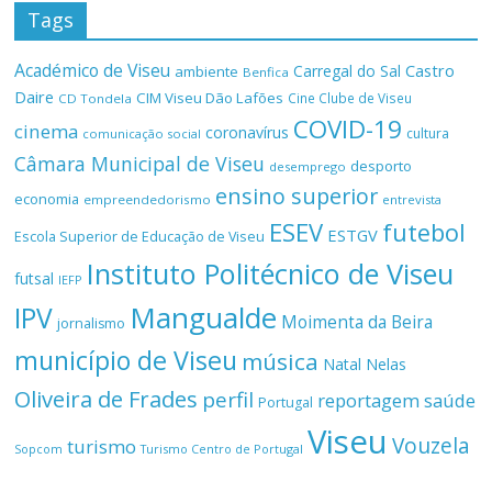
Tags
Académico de Viseu
Castro
Carregal do Sal
ambiente
Benfica
Daire
CIM Viseu Dão Lafões
Cine Clube de Viseu
CD Tondela
COVID-19
cinema
coronavírus
cultura
comunicação social
Câmara Municipal de Viseu
desporto
desemprego
ensino superior
economia
empreendedorismo
entrevista
ESEV
futebol
ESTGV
Escola Superior de Educação de Viseu
Instituto Politécnico de Viseu
futsal
IEFP
Mangualde
IPV
Moimenta da Beira
jornalismo
município de Viseu
música
Natal
Nelas
Oliveira de Frades
perfil
reportagem
saúde
Portugal
Viseu
Vouzela
turismo
Turismo Centro de Portugal
Sopcom