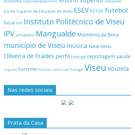
ensino superior
economia
empreendedorismo
entrevista
ESEV
futebol
ESTGV
Escola Superior de Educação de Viseu
Instituto Politécnico de Viseu
futsal
IEFP
Mangualde
IPV
Moimenta da Beira
jornalismo
município de Viseu
música
Natal
Nelas
Oliveira de Frades
perfil
reportagem
saúde
Portugal
Viseu
Vouzela
turismo
Turismo Centro de Portugal
Sopcom
Nas redes sociais
Prata da Casa