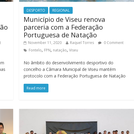
DESPORTO
REGIONAL
Município de Viseu renova
ção
parceria com a Federação
Portuguesa de Natação
t
November 11, 2020
Raquel Torres
0 Comment
,
,
,
Fontelo
FPN
natação
Viseu
com
No âmbito do desenvolvimento desportivo do
nas
concelho a Câmara Municipal de Viseu mantém
protocolo com a Federação Portuguesa de Natação
Read more