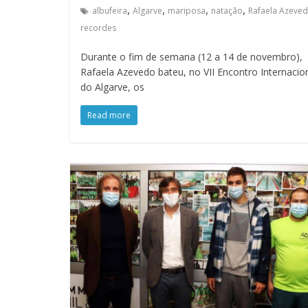
,
,
,
,
albufeira
Algarve
mariposa
natação
Rafaela Azeve
recordes
Durante o fim de semana (12 a 14 de novembro),
Rafaela Azevedo bateu, no VII Encontro Internacio
do Algarve, os
Read more