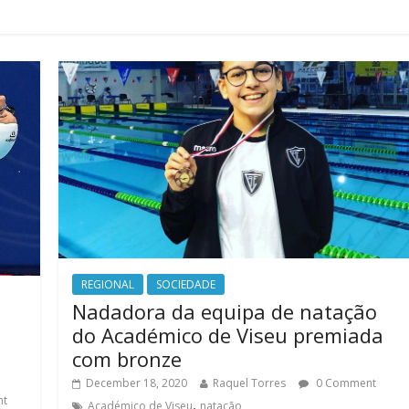
REGIONAL
SOCIEDADE
Nadadora da equipa de natação
do Académico de Viseu premiada
com bronze
December 18, 2020
Raquel Torres
0 Comment
nt
,
Académico de Viseu
natação