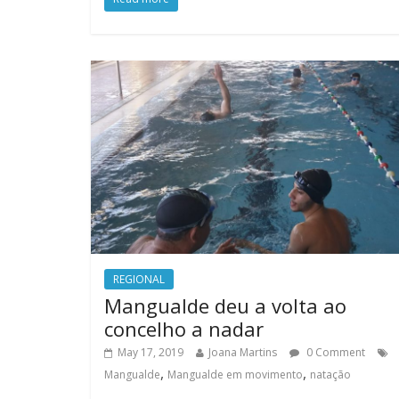
REGIONAL
Mangualde deu a volta ao
concelho a nadar
May 17, 2019
Joana Martins
0 Comment
,
,
Mangualde
Mangualde em movimento
natação