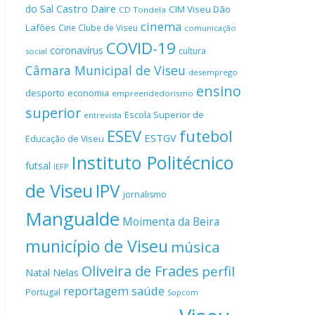
Castro Daire
do Sal
CIM Viseu Dão
CD Tondela
cinema
Lafões
Cine Clube de Viseu
comunicação
COVID-19
coronavírus
cultura
social
Câmara Municipal de Viseu
desemprego
ensino
desporto
economia
empreendedorismo
superior
Escola Superior de
entrevista
ESEV
futebol
ESTGV
Educação de Viseu
Instituto Politécnico
futsal
IEFP
de Viseu
IPV
jornalismo
Mangualde
Moimenta da Beira
município de Viseu
música
Oliveira de Frades
perfil
Natal
Nelas
reportagem
saúde
Portugal
Sopcom