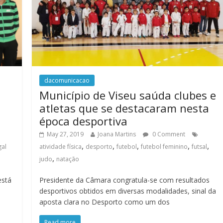
dacomunicacao
Município de Viseu saúda clubes e
atletas que se destacaram nesta
época desportiva
May 27, 2019
Joana Martins
0 Comment
,
,
,
,
,
gal
atividade física
desporto
futebol
futebol feminino
futsal
,
judo
natação
está
Presidente da Câmara congratula-se com resultados
desportivos obtidos em diversas modalidades, sinal da
aposta clara no Desporto como um dos
Read more