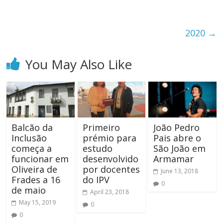
2020
→
You May Also Like
Balcão da
Primeiro
João Pedro
Inclusão
prémio para
Pais abre o
começa a
estudo
São João em
funcionar em
desenvolvido
Armamar
Oliveira de
por docentes
June 13, 2018
Frades a 16
do IPV
0
de maio
April 23, 2018
May 15, 2019
0
0