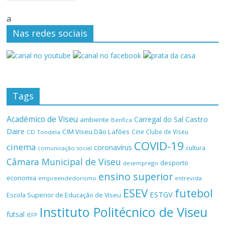
a
Nas redes sociais
Tags
Académico de Viseu
Castro
Carregal do Sal
ambiente
Benfica
Daire
CIM Viseu Dão Lafões
Cine Clube de Viseu
CD Tondela
COVID-19
cinema
coronavírus
cultura
comunicação social
Câmara Municipal de Viseu
desporto
desemprego
ensino superior
economia
empreendedorismo
entrevista
ESEV
futebol
ESTGV
Escola Superior de Educação de Viseu
Instituto Politécnico de Viseu
futsal
IEFP