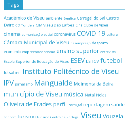
Tags
Académico de Viseu
Castro
Carregal do Sal
ambiente
Benfica
Daire
CIM Viseu Dão Lafões
Cine Clube de Viseu
CD Tondela
COVID-19
cinema
coronavírus
cultura
comunicação social
Câmara Municipal de Viseu
desporto
desemprego
ensino superior
economia
empreendedorismo
entrevista
ESEV
futebol
ESTGV
Escola Superior de Educação de Viseu
Instituto Politécnico de Viseu
futsal
IEFP
Mangualde
IPV
Moimenta da Beira
jornalismo
município de Viseu
música
Natal
Nelas
Oliveira de Frades
perfil
reportagem
saúde
Portugal
Viseu
Vouzela
turismo
Turismo Centro de Portugal
Sopcom