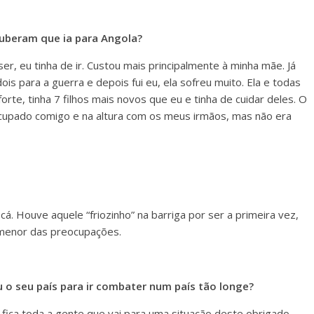
ouberam que ia para Angola?
er, eu tinha de ir. Custou mais principalmente à minha mãe. Já
ois para a guerra e depois fui eu, ela sofreu muito. Ela e todas
orte, tinha 7 filhos mais novos que eu e tinha de cuidar deles. O
ocupado comigo e na altura com os meus irmãos, mas não era
a cá. Houve aquele “friozinho” na barriga por ser a primeira vez,
 menor das preocupações.
 o seu país para ir combater num país tão longe?
 fica toda a gente que vai para uma situação deste obrigado.