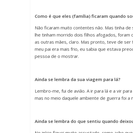
Como é que eles (família) ficaram quando s
Não ficaram muito contentes não. Mas tinha de s
lhe tinham morrido dois filhos afogados, foram d
as outras mães, claro. Mas pronto, teve de ser f
meu pai era mais frio, eu sabia que estava pre
pessoa de o mostrar.
Ainda se lembra da sua viagem para lá?
Lembro-me, fui de avião. A ir para lá e a vir par
mas no meio daquele ambiente de guerra foi a
Ainda se lembra do que sentiu quando deixou
No início fiquei muito assustado, como acho que