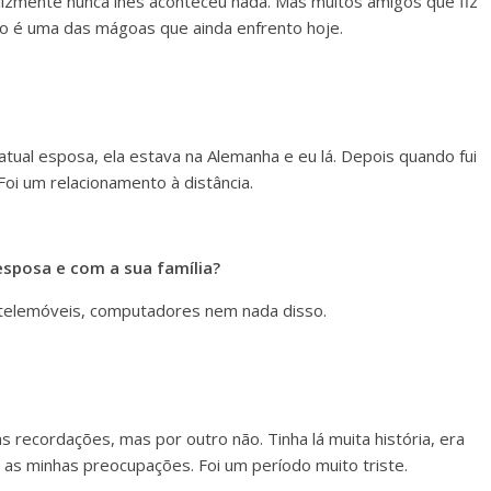
lizmente nunca lhes aconteceu nada. Mas muitos amigos que fiz
sso é uma das mágoas que ainda enfrento hoje.
tual esposa, ela estava na Alemanha e eu lá. Depois quando fui
 Foi um relacionamento à distância.
sposa e com a sua família?
, telemóveis, computadores nem nada disso.
s recordações, mas por outro não. Tinha lá muita história, era
 as minhas preocupações. Foi um período muito triste.