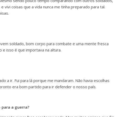
o. Mesmo sendo pouco tempo comparando com outros soldados,
e vivi coisas que a vida nunca me tinha preparado para tal.
isas.
jovem soldado, bom corpo para combate e uma mente fresca
e isso é que importava na altura.
gado a ir. Fui para lá porque me mandaram. Não havia escolhas
pronto era bom partido para ir defender o nosso país.
 para a guerra?