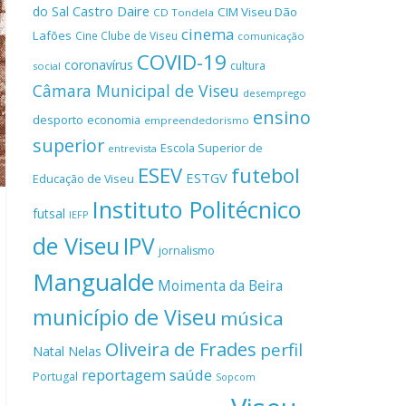
Castro Daire
do Sal
CIM Viseu Dão
CD Tondela
cinema
Lafões
Cine Clube de Viseu
comunicação
COVID-19
coronavírus
cultura
social
Câmara Municipal de Viseu
desemprego
ensino
desporto
economia
empreendedorismo
superior
Escola Superior de
entrevista
ESEV
futebol
ESTGV
Educação de Viseu
Instituto Politécnico
futsal
IEFP
de Viseu
IPV
jornalismo
Mangualde
Moimenta da Beira
município de Viseu
música
Oliveira de Frades
perfil
Natal
Nelas
reportagem
saúde
Portugal
Sopcom