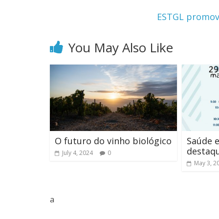
ESTGL promove
You May Also Like
O futuro do vinho biológico
Saúde 
destaqu
July 4, 2024
0
May 3, 2
a