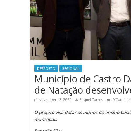
DESPORTO
REGIONAL
Município de Castro D
de Natação desenvolv
November 13, 2020
Raquel Torres
0 Commen
O projeto visa dotar os alunos do ensino bás
municipais
Por Inês Silva