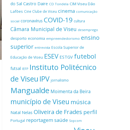
Castro Daire
do Sal
CIM Viseu Dão
CD Tondela
cinema
Lafões
Cine Clube de Viseu
comunicação
COVID-19
coronavírus
cultura
social
Câmara Municipal de Viseu
desemprego
ensino
desporto
economia
empreendedorismo
superior
Escola Superior de
entrevista
ESEV
futebol
ESTGV
Educação de Viseu
Instituto Politécnico
futsal
IEFP
de Viseu
IPV
jornalismo
Mangualde
Moimenta da Beira
município de Viseu
música
Oliveira de Frades
perfil
Natal
Nelas
reportagem
saúde
Portugal
Sopcom