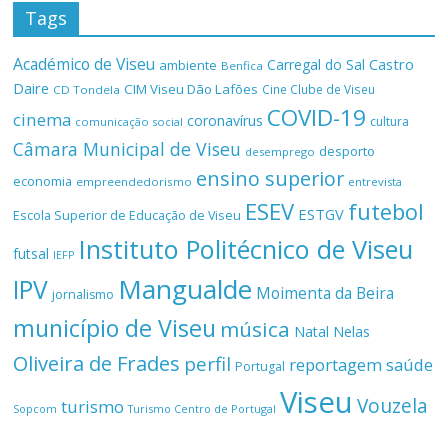
Tags
Académico de Viseu
Castro
Carregal do Sal
ambiente
Benfica
Daire
CIM Viseu Dão Lafões
Cine Clube de Viseu
CD Tondela
COVID-19
cinema
coronavírus
cultura
comunicação social
Câmara Municipal de Viseu
desporto
desemprego
ensino superior
economia
empreendedorismo
entrevista
ESEV
futebol
ESTGV
Escola Superior de Educação de Viseu
Instituto Politécnico de Viseu
futsal
IEFP
Mangualde
IPV
Moimenta da Beira
jornalismo
município de Viseu
música
Natal
Nelas
Oliveira de Frades
perfil
reportagem
saúde
Portugal
Viseu
Vouzela
turismo
Turismo Centro de Portugal
Sopcom