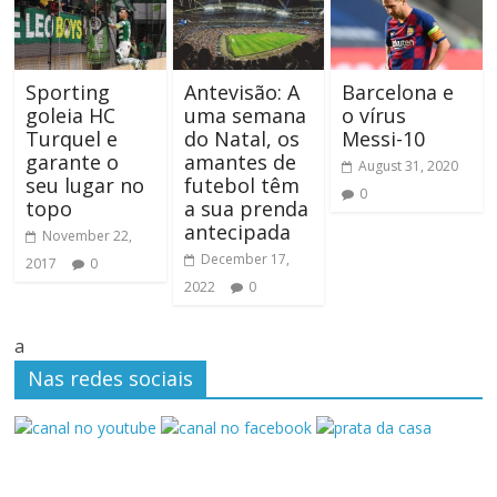
Sporting
Antevisão: A
Barcelona e
goleia HC
uma semana
o vírus
Turquel e
do Natal, os
Messi-10
garante o
amantes de
August 31, 2020
seu lugar no
futebol têm
0
topo
a sua prenda
antecipada
November 22,
December 17,
2017
0
2022
0
a
Nas redes sociais