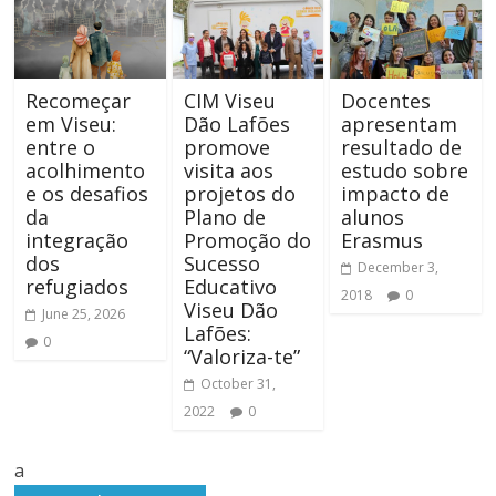
Recomeçar
CIM Viseu
Docentes
em Viseu:
Dão Lafões
apresentam
entre o
promove
resultado de
acolhimento
visita aos
estudo sobre
e os desafios
projetos do
impacto de
da
Plano de
alunos
integração
Promoção do
Erasmus
dos
Sucesso
December 3,
refugiados
Educativo
2018
0
Viseu Dão
June 25, 2026
Lafões:
0
“Valoriza-te”
October 31,
2022
0
a