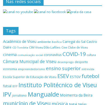
Nas redes sociais
Tags
Académico de Viseu
Castro
Carregal do Sal
ambiente
Benfica
Daire
CIM Viseu Dão Lafões
Cine Clube de Viseu
CD Tondela
COVID-19
cinema
coronavírus
cultura
comunicação social
Câmara Municipal de Viseu
desporto
desemprego
ensino superior
economia
empreendedorismo
entrevista
ESEV
futebol
ESTGV
Escola Superior de Educação de Viseu
Instituto Politécnico de Viseu
futsal
IEFP
Mangualde
IPV
Moimenta da Beira
jornalismo
município de Viseu
música
Natal
Nelas