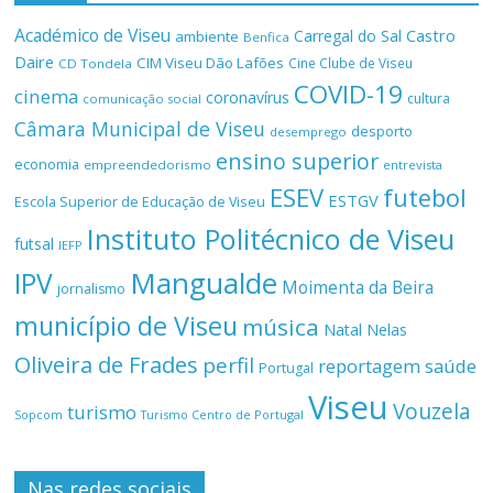
Académico de Viseu
Castro
Carregal do Sal
ambiente
Benfica
Daire
CIM Viseu Dão Lafões
Cine Clube de Viseu
CD Tondela
COVID-19
cinema
coronavírus
cultura
comunicação social
Câmara Municipal de Viseu
desporto
desemprego
ensino superior
economia
empreendedorismo
entrevista
ESEV
futebol
ESTGV
Escola Superior de Educação de Viseu
Instituto Politécnico de Viseu
futsal
IEFP
Mangualde
IPV
Moimenta da Beira
jornalismo
município de Viseu
música
Natal
Nelas
Oliveira de Frades
perfil
reportagem
saúde
Portugal
Viseu
Vouzela
turismo
Turismo Centro de Portugal
Sopcom
Nas redes sociais