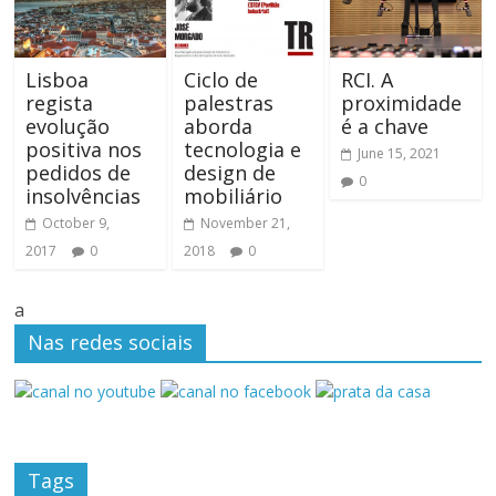
Lisboa
Ciclo de
RCI. A
regista
palestras
proximidade
evolução
aborda
é a chave
positiva nos
tecnologia e
June 15, 2021
pedidos de
design de
0
insolvências
mobiliário
October 9,
November 21,
2017
0
2018
0
a
Nas redes sociais
Tags