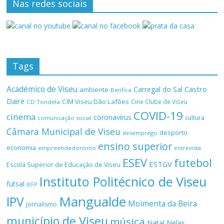
Nas redes sociais
Tags
Académico de Viseu
Castro
Carregal do Sal
ambiente
Benfica
Daire
CIM Viseu Dão Lafões
Cine Clube de Viseu
CD Tondela
COVID-19
cinema
coronavírus
cultura
comunicação social
Câmara Municipal de Viseu
desporto
desemprego
ensino superior
economia
empreendedorismo
entrevista
ESEV
futebol
ESTGV
Escola Superior de Educação de Viseu
Instituto Politécnico de Viseu
futsal
IEFP
Mangualde
IPV
Moimenta da Beira
jornalismo
município de Viseu
música
Natal
Nelas