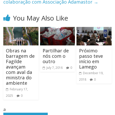
colaboração com Associação Adamastor
→
You May Also Like
Obras na
Partilhar de
Próximo
barragem de
nós com o
passo teve
Fagilde
outro
início em
avançam
Lamego
July 7, 2016
0
com aval da
December 19,
ministra do
2018
0
ambiente
February 17,
2025
0
a