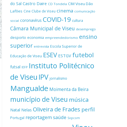
Castro Daire
do Sal
CIM Viseu Dão
CD Tondela
cinema
Lafões
Cine Clube de Viseu
comunicação
COVID-19
coronavírus
cultura
social
Câmara Municipal de Viseu
desemprego
ensino
desporto
economia
empreendedorismo
superior
Escola Superior de
entrevista
ESEV
futebol
ESTGV
Educação de Viseu
Instituto Politécnico
futsal
IEFP
de Viseu
IPV
jornalismo
Mangualde
Moimenta da Beira
município de Viseu
música
Oliveira de Frades
perfil
Natal
Nelas
reportagem
saúde
Portugal
Sopcom