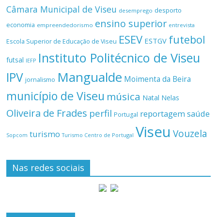
Câmara Municipal de Viseu
desporto
desemprego
ensino superior
economia
empreendedorismo
entrevista
ESEV
futebol
ESTGV
Escola Superior de Educação de Viseu
Instituto Politécnico de Viseu
futsal
IEFP
Mangualde
IPV
Moimenta da Beira
jornalismo
município de Viseu
música
Natal
Nelas
Oliveira de Frades
perfil
reportagem
saúde
Portugal
Viseu
Vouzela
turismo
Turismo Centro de Portugal
Sopcom
Nas redes sociais