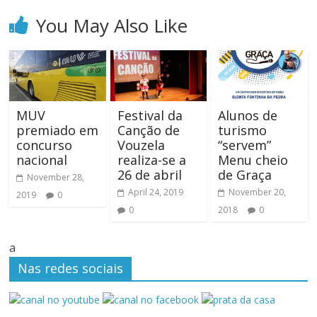
You May Also Like
MUV
Festival da
Alunos de
premiado em
Canção de
turismo
concurso
Vouzela
“servem”
nacional
realiza-se a
Menu cheio
26 de abril
de Graça
November 28,
April 24, 2019
November 20,
2019
0
0
2018
0
a
Nas redes sociais