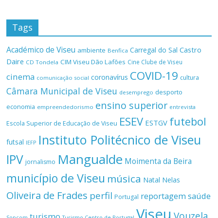
Tags
Académico de Viseu
Castro
Carregal do Sal
ambiente
Benfica
Daire
CIM Viseu Dão Lafões
Cine Clube de Viseu
CD Tondela
COVID-19
cinema
coronavírus
cultura
comunicação social
Câmara Municipal de Viseu
desporto
desemprego
ensino superior
economia
empreendedorismo
entrevista
ESEV
futebol
ESTGV
Escola Superior de Educação de Viseu
Instituto Politécnico de Viseu
futsal
IEFP
Mangualde
IPV
Moimenta da Beira
jornalismo
município de Viseu
música
Natal
Nelas
Oliveira de Frades
perfil
reportagem
saúde
Portugal
Viseu
Vouzela
turismo
Turismo Centro de Portugal
Sopcom