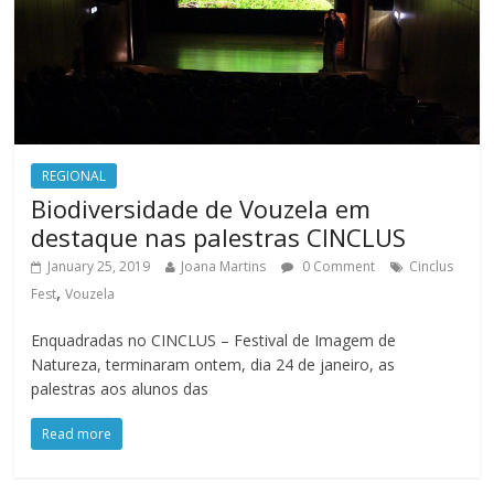
REGIONAL
Biodiversidade de Vouzela em
destaque nas palestras CINCLUS
January 25, 2019
Joana Martins
0 Comment
Cinclus
,
Fest
Vouzela
Enquadradas no CINCLUS – Festival de Imagem de
Natureza, terminaram ontem, dia 24 de janeiro, as
palestras aos alunos das
Read more