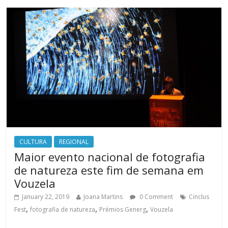
CULTURA
REGIONAL
Maior evento nacional de fotografia
de natureza este fim de semana em
Vouzela
January 22, 2019
Joana Martins
0 Comment
Cinclus
,
,
,
Fest
fotografia de natureza
Prémios Generg
Vouzela