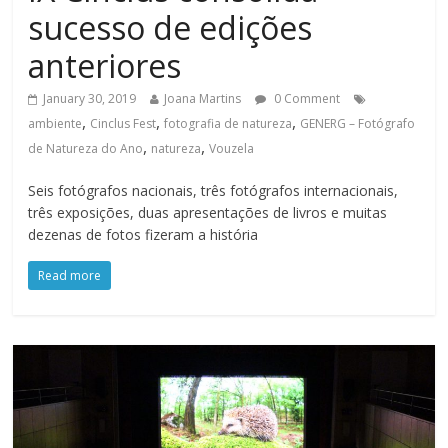
sucesso de edições
anteriores
January 30, 2019
Joana Martins
0 Comment
,
,
,
ambiente
Cinclus Fest
fotografia de natureza
GENERG – Fotógrafo
,
,
de Natureza do Ano
natureza
Vouzela
Seis fotógrafos nacionais, três fotógrafos internacionais,
três exposições, duas apresentações de livros e muitas
dezenas de fotos fizeram a história
Read more