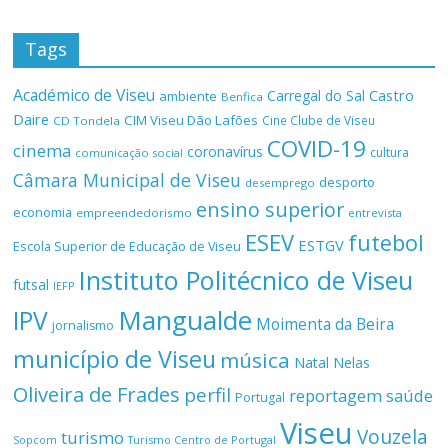
Tags
Académico de Viseu
Castro
Carregal do Sal
ambiente
Benfica
Daire
CIM Viseu Dão Lafões
Cine Clube de Viseu
CD Tondela
COVID-19
cinema
coronavírus
cultura
comunicação social
Câmara Municipal de Viseu
desporto
desemprego
ensino superior
economia
empreendedorismo
entrevista
ESEV
futebol
ESTGV
Escola Superior de Educação de Viseu
Instituto Politécnico de Viseu
futsal
IEFP
Mangualde
IPV
Moimenta da Beira
jornalismo
município de Viseu
música
Natal
Nelas
Oliveira de Frades
perfil
reportagem
saúde
Portugal
Viseu
Vouzela
turismo
Turismo Centro de Portugal
Sopcom