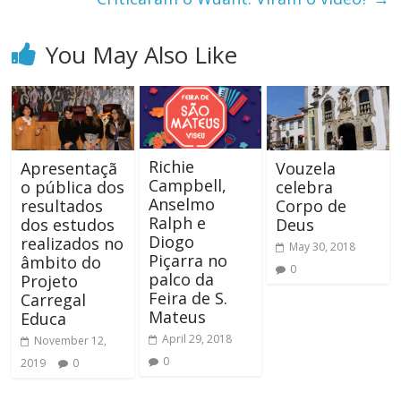
You May Also Like
Richie
Apresentaçã
Vouzela
Campbell,
o pública dos
celebra
Anselmo
resultados
Corpo de
Ralph e
dos estudos
Deus
Diogo
realizados no
May 30, 2018
Piçarra no
âmbito do
0
palco da
Projeto
Feira de S.
Carregal
Mateus
Educa
April 29, 2018
November 12,
0
2019
0