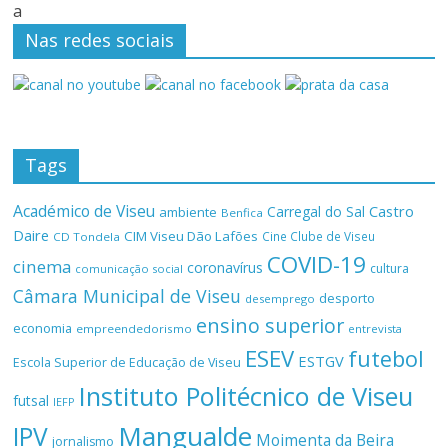
a
Nas redes sociais
Tags
Académico de Viseu
Castro
Carregal do Sal
ambiente
Benfica
Daire
CIM Viseu Dão Lafões
Cine Clube de Viseu
CD Tondela
COVID-19
cinema
coronavírus
cultura
comunicação social
Câmara Municipal de Viseu
desporto
desemprego
ensino superior
economia
empreendedorismo
entrevista
ESEV
futebol
ESTGV
Escola Superior de Educação de Viseu
Instituto Politécnico de Viseu
futsal
IEFP
Mangualde
IPV
Moimenta da Beira
jornalismo