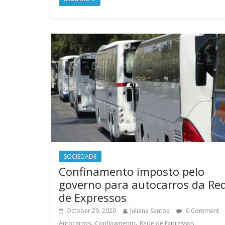
SOCIEDADE
Confinamento imposto pelo
governo para autocarros da Re
de Expressos
October 29, 2020
Juliana Santos
0 Comment
,
,
Autocarros
Confinamento
Rede de Expressos