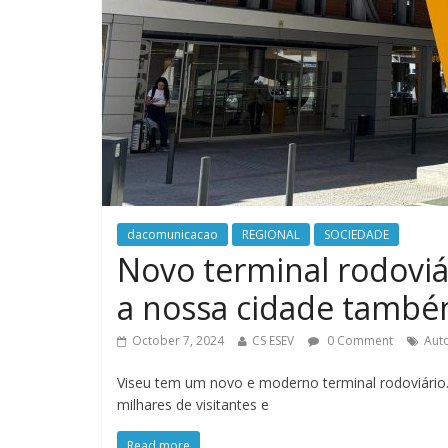
dacomunicacao
REGIONAL
SOCIEDADE
Novo terminal rodoviá
a nossa cidade també
October 7, 2024
CS ESEV
0 Comment
Aut
Viseu tem um novo e moderno terminal rodoviário. 
milhares de visitantes e
Read more