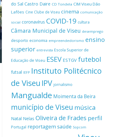
Castro Daire
do Sal
CIM Viseu Dão
CD Tondela
cinema
Lafões
Cine Clube de Viseu
comunicação
COVID-19
coronavírus
cultura
social
Câmara Municipal de Viseu
desemprego
ensino
desporto
economia
empreendedorismo
superior
Escola Superior de
entrevista
ESEV
futebol
ESTGV
Educação de Viseu
Instituto Politécnico
futsal
IEFP
de Viseu
IPV
jornalismo
Mangualde
Moimenta da Beira
município de Viseu
música
Oliveira de Frades
perfil
Natal
Nelas
reportagem
saúde
Portugal
Sopcom