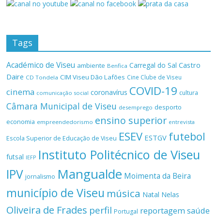
Tags
Académico de Viseu
Castro
Carregal do Sal
ambiente
Benfica
Daire
CIM Viseu Dão Lafões
Cine Clube de Viseu
CD Tondela
COVID-19
cinema
coronavírus
cultura
comunicação social
Câmara Municipal de Viseu
desporto
desemprego
ensino superior
economia
empreendedorismo
entrevista
ESEV
futebol
ESTGV
Escola Superior de Educação de Viseu
Instituto Politécnico de Viseu
futsal
IEFP
Mangualde
IPV
Moimenta da Beira
jornalismo
município de Viseu
música
Natal
Nelas
Oliveira de Frades
perfil
reportagem
saúde
Portugal