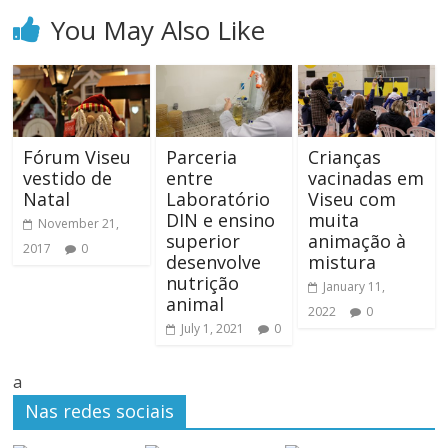
You May Also Like
Fórum Viseu
Parceria
Crianças
vestido de
entre
vacinadas em
Natal
Laboratório
Viseu com
DIN e ensino
muita
November 21,
superior
animação à
2017
0
desenvolve
mistura
nutrição
January 11,
animal
2022
0
July 1, 2021
0
a
Nas redes sociais