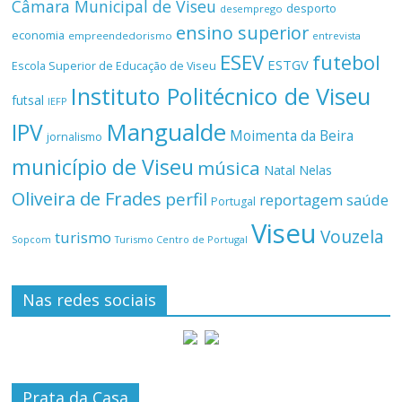
Câmara Municipal de Viseu
desporto
desemprego
ensino superior
economia
empreendedorismo
entrevista
ESEV
futebol
ESTGV
Escola Superior de Educação de Viseu
Instituto Politécnico de Viseu
futsal
IEFP
Mangualde
IPV
Moimenta da Beira
jornalismo
município de Viseu
música
Natal
Nelas
Oliveira de Frades
perfil
reportagem
saúde
Portugal
Viseu
Vouzela
turismo
Turismo Centro de Portugal
Sopcom
Nas redes sociais
Prata da Casa