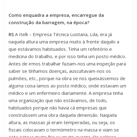
Como enquadra a empresa, encarregue da
construção da barragem, na época?
RS
A Itelli – Empresa Técnica Lusitana, Lda, era já
naquela altura uma empresa muito à frente daquilo a
que estávamos habituados. Tinha um refeitório e
medicina do trabalho, e por isso tinha um posto médico.
Antes de irmos trabalhar faziam-nos uma inspeção para
saber se tínhamos doenças, auscultavam-nos os
pulmões, etc., porque na obra se nos queixássemos de
alguma coisa íamos ao posto médico, onde estavam um
médico e um enfermeiro diariamente. A empresa tinha
uma organização que não estávamos, de todo,
habituados porque não havia cá empresas que
construíssem uma obra daquela dimensão. Naquela
altura, as massas já eram temperadas, ou seja, os
fiscais colocavam o termómetro na massa e viam se
esta estava muito fria ou muito quente. Os salários