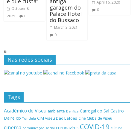
é que custa”
antiga
April 16, 2020
garagem do
October 8,
0
Palace Hotel
2025
0
do Bussaco
March 3, 2021
0
a
Nas redes sociais
Tags
Académico de Viseu
Castro
Carregal do Sal
ambiente
Benfica
Daire
CIM Viseu Dão Lafões
Cine Clube de Viseu
CD Tondela
COVID-19
cinema
coronavírus
cultura
comunicação social