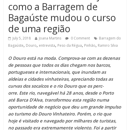
como a Barragem de
Bagaúste mudou o curso
de uma região
July 5, 2018
Joana Martins
0 Comment
Barragem do
,
,
,
,
,
Bagaúste
Douro
entrevista
Peso da Régua
Pinhão
Ramiro Silva
O Douro está na moda. Comprova-se com as dezenas
de pessoas que todos os dias chegam nos barcos,
portugueses e internacionais, que inundam as
aldeias e cidades vinhateiras, apreciando todas as
curvas dos soca­­­lcos e o rio Douro que os perc­
orre. Este rio, navegável há 28 anos, desde o Porto
até Barca D’Alva, transformou esta região numa
oportunidade de negócio que deu um grande impulso
ao turismo do Douro Vinhateiro. Porém, o rio que
hoje é visitado e navegado por milhares de turistas,
no passado era extremamente violento. Foi a partir