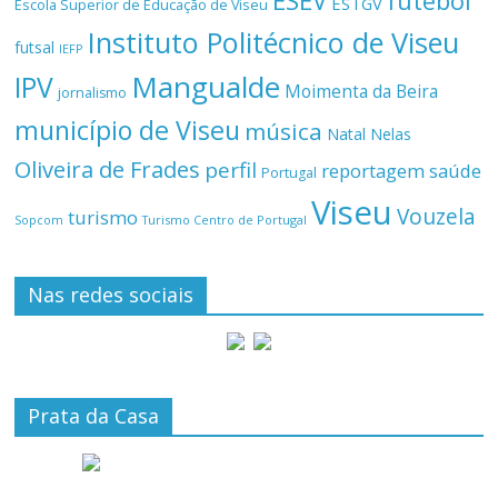
ESEV
futebol
ESTGV
Escola Superior de Educação de Viseu
Instituto Politécnico de Viseu
futsal
IEFP
Mangualde
IPV
Moimenta da Beira
jornalismo
município de Viseu
música
Natal
Nelas
Oliveira de Frades
perfil
reportagem
saúde
Portugal
Viseu
Vouzela
turismo
Turismo Centro de Portugal
Sopcom
Nas redes sociais
Prata da Casa