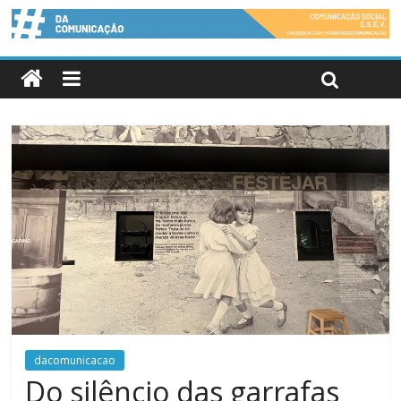
dacomunicacao
Do silêncio das garrafas