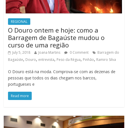
REGIONAL
O Douro ontem e hoje: como a
Barragem de Bagaúste mudou o
curso de uma região
July 5, 2018
Joana Martins
0 Comment
Barragem do
,
,
,
,
,
Bagaúste
Douro
entrevista
Peso da Régua
Pinhão
Ramiro Silva
O Douro está na moda. Comprova-se com as dezenas de
pessoas que todos os dias chegam nos barcos,
portugueses e
Read more