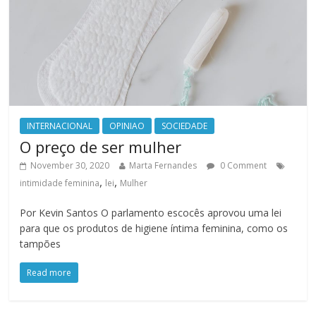
INTERNACIONAL
OPINIAO
SOCIEDADE
O preço de ser mulher
November 30, 2020
Marta Fernandes
0 Comment
,
,
intimidade feminina
lei
Mulher
Por Kevin Santos O parlamento escocês aprovou uma lei
para que os produtos de higiene íntima feminina, como os
tampões
Read more