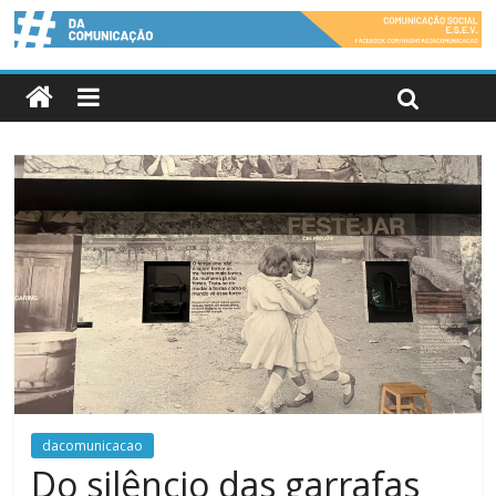
dacomunicacao
Do silêncio das garrafas