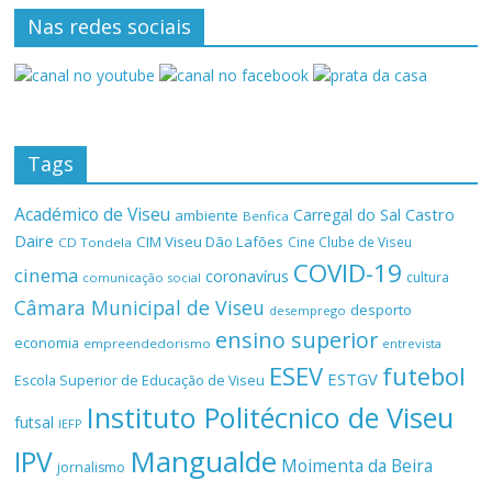
Nas redes sociais
Tags
Académico de Viseu
Castro
Carregal do Sal
ambiente
Benfica
Daire
CIM Viseu Dão Lafões
Cine Clube de Viseu
CD Tondela
COVID-19
cinema
coronavírus
cultura
comunicação social
Câmara Municipal de Viseu
desporto
desemprego
ensino superior
economia
empreendedorismo
entrevista
ESEV
futebol
ESTGV
Escola Superior de Educação de Viseu
Instituto Politécnico de Viseu
futsal
IEFP
Mangualde
IPV
Moimenta da Beira
jornalismo