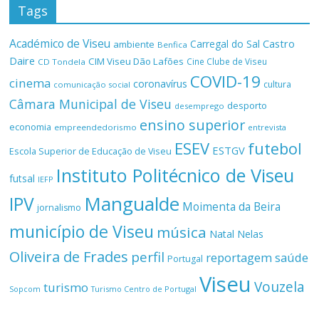
Tags
Académico de Viseu
Castro
Carregal do Sal
ambiente
Benfica
Daire
CIM Viseu Dão Lafões
Cine Clube de Viseu
CD Tondela
COVID-19
cinema
coronavírus
cultura
comunicação social
Câmara Municipal de Viseu
desporto
desemprego
ensino superior
economia
empreendedorismo
entrevista
ESEV
futebol
ESTGV
Escola Superior de Educação de Viseu
Instituto Politécnico de Viseu
futsal
IEFP
Mangualde
IPV
Moimenta da Beira
jornalismo
município de Viseu
música
Natal
Nelas
Oliveira de Frades
perfil
reportagem
saúde
Portugal
Viseu
Vouzela
turismo
Turismo Centro de Portugal
Sopcom