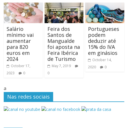
Salário
Feira dos
Portugueses
mínimo vai
Santos de
podem
aumentar
Mangualde
deduzir até
para 820
foi aposta na
15% do IVA
euros em
Feira Ibérica
em ginásios
2024
de Turismo
October 14,
October 17,
May 7, 2019
2020
0
2023
0
0
a
Nas redes sociais