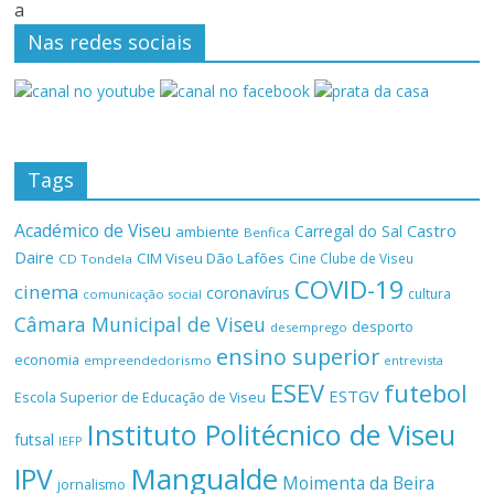
a
Nas redes sociais
Tags
Académico de Viseu
Castro
Carregal do Sal
ambiente
Benfica
Daire
CIM Viseu Dão Lafões
Cine Clube de Viseu
CD Tondela
COVID-19
cinema
coronavírus
cultura
comunicação social
Câmara Municipal de Viseu
desporto
desemprego
ensino superior
economia
empreendedorismo
entrevista
ESEV
futebol
ESTGV
Escola Superior de Educação de Viseu
Instituto Politécnico de Viseu
futsal
IEFP
Mangualde
IPV
Moimenta da Beira
jornalismo