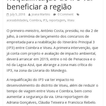
beneficiar a região
July 5, 2018
Joana Martins
0 Comment
,
,
,
,
acessibilidades
Coimbra
IP3
reportagem
Viseu
O primeiro-ministro, António Costa, presidiu, no dia 2 de
julho, à cerimónia de lançamento dos concursos de
empreitada para a reabilitação do Itinerário Principal 3
(IP3) entre Coimbra e Viseu. A primeira intervenção, que
já conta com projeto e avaliação de impacto ambiental,
deverá arrancar em 2019, entre o nó de Penacova e o
nó da Lagoa Azul, que abrange a zona mais crítica do
IP3, na zona da Livraria do Mondego.
A requalificação do IP3 vai ter impacto no
desenvolvimento do distrito de Viseu, além de reduzir o
tempo de viagem entre Viseu e Coimbra, bem como
aumentar a segurança da via. Uma reportagem de
Adriana Gonçalves, Cláudia Teixeira e Francisca Rebelo.