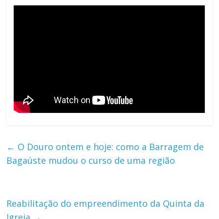
←
O Douro ontem e hoje: como a Barragem de
Bagaúste mudou o curso de uma região
Reabilitação do empreendimento da Quinta da
Igreja
→