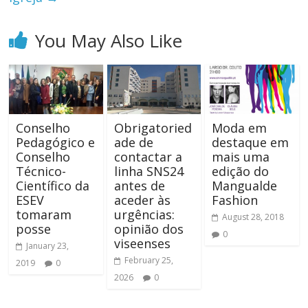
You May Also Like
Conselho
Obrigatoried
Moda em
Pedagógico e
ade de
destaque em
Conselho
contactar a
mais uma
Técnico-
linha SNS24
edição do
Científico da
antes de
Mangualde
ESEV
aceder às
Fashion
tomaram
urgências:
August 28, 2018
posse
opinião dos
0
viseenses
January 23,
February 25,
2019
0
2026
0