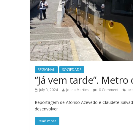
REGIONAL
SOCIEDADE
“Já vem tarde”. Metro
July 3, 2024
Joana Martins
0 Comment
ace
Reportagem de Afonso Azevedo e Claudete Salvad
desenvolver
Read more