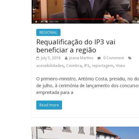
REGIONAL
Requalificação do IP3 vai
beneficiar a região
July 5, 2018
Joana Martins
0 Comment
,
,
,
,
acessibilidades
Coimbra
IP3
reportagem
Viseu
O primeiro-ministro, António Costa, presidiu, no di
de julho, à cerimónia de lançamento dos concurso
empreitada para a
Read more