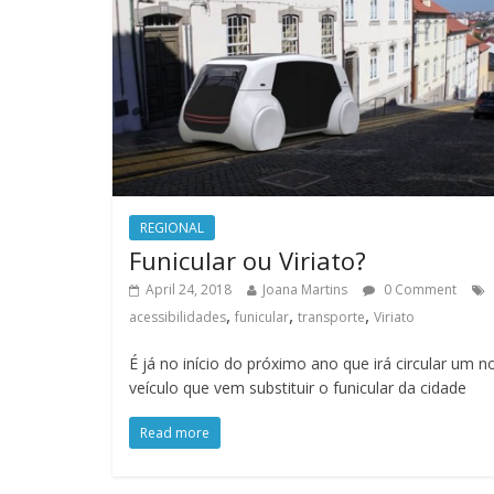
REGIONAL
Funicular ou Viriato?
April 24, 2018
Joana Martins
0 Comment
,
,
,
acessibilidades
funicular
transporte
Viriato
É já no início do próximo ano que irá circular um n
veículo que vem substituir o funicular da cidade
Read more