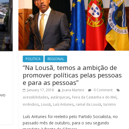
POLITICA
REGIONAL
“Na Lousã, temos a ambição de
promover políticas pelas pessoas
e para as pessoas”
January 17, 2018
Joana Martins
0 Comment
ovo
,
,
,
acessibilidades
autárquicas
Feira da Castanha e do Mel
,
,
,
,
incêndios
Lousã
Luís Antunes
ramal da Lousã
turismo
Luís Antunes foi reeleito pelo Partido Socialista, no
passado mês de outubro, para o seu segundo