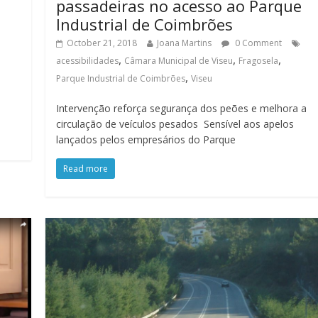
passadeiras no acesso ao Parque
Industrial de Coimbrões
October 21, 2018
Joana Martins
0 Comment
,
,
,
acessibilidades
Câmara Municipal de Viseu
Fragosela
,
Parque Industrial de Coimbrões
Viseu
Intervenção reforça segurança dos peões e melhora a
circulação de veículos pesados Sensível aos apelos
lançados pelos empresários do Parque
Read more