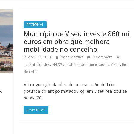
REGIONAL
Município de Viseu investe 860 mil
euros em obra que melhora
mobilidade no concelho
April 22, 2021
Joana Martins
0 Comment
,
,
,
,
acessibilidades
EN229
mobilidade
município de Viseu
Rio
de Loba
A inauguração da obra de acesso a Rio de Loba
s
(rotunda do antigo matadouro), em Viseu realizou-se
no dia 20
Read more