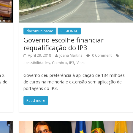
dacomunicacao
REGIONAL
Governo escolhe financiar
requalificação do IP3
April 29, 2018
Joana Martins
0 Comment
,
,
,
acessibilidades
Coimbra
IP3
Viseu
a 2
Governo deu preferência à aplicação de 134 milhões
s de
de euros na melhoria e extensão sem aplicação de
portagens do IP3,
Read more