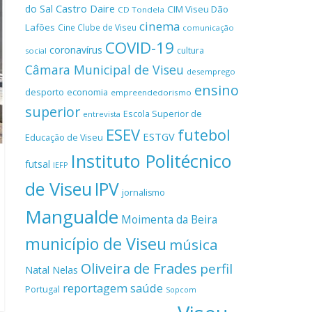
Castro Daire
do Sal
CIM Viseu Dão
CD Tondela
cinema
Lafões
Cine Clube de Viseu
comunicação
COVID-19
coronavírus
cultura
social
Câmara Municipal de Viseu
desemprego
ensino
desporto
economia
empreendedorismo
superior
Escola Superior de
entrevista
ESEV
futebol
ESTGV
Educação de Viseu
Instituto Politécnico
futsal
IEFP
de Viseu
IPV
jornalismo
Mangualde
Moimenta da Beira
município de Viseu
música
Oliveira de Frades
perfil
Natal
Nelas
reportagem
saúde
Portugal
Sopcom