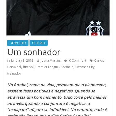
DESPORTO
OPINIAO
Um sonhador
January 3, 2018
Joana Martins
0 Comment
Carlos
,
,
,
,
,
Carvalhal
futebol
Premier League
Sheffield
Swansea City
treinador
No futebol, como na vida, perdoem-me o pleonasmo,
existem fases positivas e negativas. Quando se
atravessa um bom momento, tudo corre pelo melhor,
ao invés, quando a conjuntura é negativa, a
“malapata” afigura-se infindável. No entanto, nada é
assim tão linear, que o diga Carlos Carvalhal.