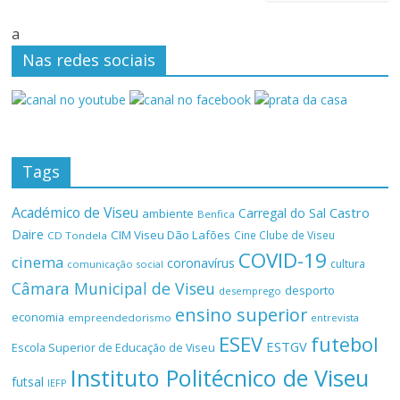
a
Nas redes sociais
Tags
Académico de Viseu
Castro
Carregal do Sal
ambiente
Benfica
Daire
CIM Viseu Dão Lafões
Cine Clube de Viseu
CD Tondela
COVID-19
cinema
coronavírus
cultura
comunicação social
Câmara Municipal de Viseu
desporto
desemprego
ensino superior
economia
empreendedorismo
entrevista
ESEV
futebol
ESTGV
Escola Superior de Educação de Viseu
Instituto Politécnico de Viseu
futsal
IEFP