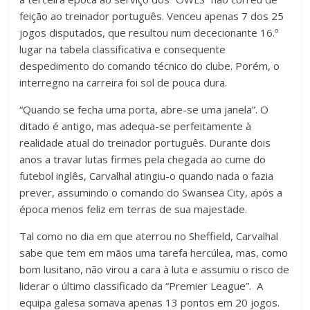
feição ao treinador português. Venceu apenas 7 dos 25
jogos disputados, que resultou num dececionante 16.º
lugar na tabela classificativa e consequente
despedimento do comando técnico do clube. Porém, o
interregno na carreira foi sol de pouca dura.
“Quando se fecha uma porta, abre-se uma janela”. O
ditado é antigo, mas adequa-se perfeitamente à
realidade atual do treinador português. Durante dois
anos a travar lutas firmes pela chegada ao cume do
futebol inglês, Carvalhal atingiu-o quando nada o fazia
prever, assumindo o comando do Swansea City, após a
época menos feliz em terras de sua majestade.
Tal como no dia em que aterrou no Sheffield, Carvalhal
sabe que tem em mãos uma tarefa hercúlea, mas, como
bom lusitano, não virou a cara à luta e assumiu o risco de
liderar o último classificado da “Premier League”. A
equipa galesa somava apenas 13 pontos em 20 jogos.