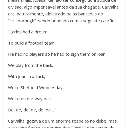
divisão, algo impensável antes da sua chegada, Carvalhal
era, naturalmente, idolatrado pelas bancadas do
“Hillsborough”, sendo brindado com a seguinte canção:
“Carlos had a dream,
To build a football team,
He had no players so he had to sign them on loan,
We play from the back,
With Joao in attack,
We’re Sheffield Wednesday,
We’re on our way back,
De, de, de, de, de, de…”
Carvalhal gozava de um enorme respeito no clube, mas
a terceira época ao serviço dos “OWLS” não correu de