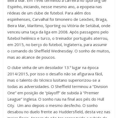
Beira Mar. Em 1998 terminou a carreira no Sporting de
Espinho, iniciando, nesse mesmo ano, a epopeia nas
rédeas de um clube de futebol. Para além dos
espinhenses, Carvalhal foi timoneiro de Leixões, Braga,
Beira Mar, Marítimo, Sporting ou Vitória de Setúbal, onde
venceu uma taça da liga em 2008. Após passagens pelo
futebol helénico e turco, o treinador português aterrou,
em 2015, no berço do futebol, Inglaterra, para assumir
o comando do Sheffield Wednesday. O sonho de muitos,
mas ao alcance de poucos.
O clube vinha de um desolador 13.º lugar na época
2014/2015, por isso o desafio não se afigurava fácil,
mas o talento do técnico lusitano superiorizou-se a
todas as adversidades. O Sheffield terminou a “Division
One” em posição de “playoff” de subida à “Premier
League” Inglesa. O sonho ruiu na final aos pés do Hull
City. Um ano depois o mesmo desfecho. O sonho
desabou no duelo frente ao Huddersfield, desta vez nas
meias finais. Apesar de não ter conseguido a subida de