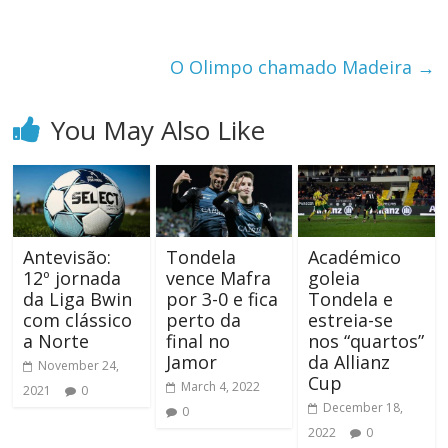
O Olimpo chamado Madeira
→
You May Also Like
Antevisão:
Tondela
Académico
12º jornada
vence Mafra
goleia
da Liga Bwin
por 3-0 e fica
Tondela e
com clássico
perto da
estreia-se
a Norte
final no
nos “quartos”
Jamor
da Allianz
November 24,
Cup
March 4, 2022
2021
0
December 18,
0
2022
0