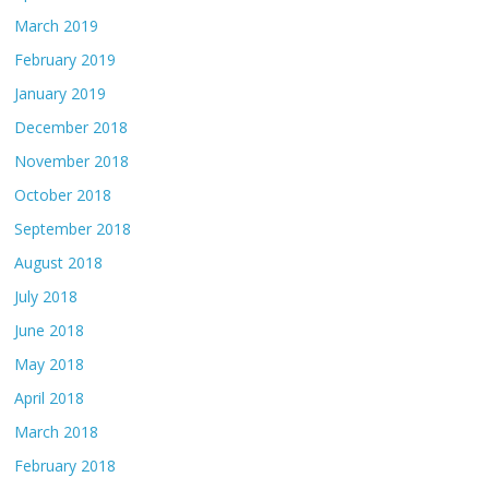
March 2019
February 2019
January 2019
December 2018
November 2018
October 2018
September 2018
August 2018
July 2018
June 2018
May 2018
April 2018
March 2018
February 2018