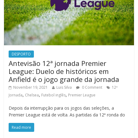
DESPORTO
Antevisão 12ª jornada Premier
League: Duelo de históricos em
Anfield é o jogo grande da jornada
November 19, 2021
Luis Silva
0 Comment
12ª
,
,
,
Jornada
Chelsea
Futebol inglês
Premier League
Depois da interrupção para os jogos das seleções, a
Premier League está de volta. As partidas da 12ª ronda do
Read more