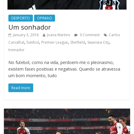
DESPORTO
OPINIAO
Um sonhador
January 3, 2018
Joana Martins
0 Comment
Carlos
,
,
,
,
,
Carvalhal
futebol
Premier League
Sheffield
Swansea City
treinador
No futebol, como na vida, perdoem-me o pleonasmo,
existem fases positivas e negativas. Quando se atravessa
um bom momento, tudo
Read more