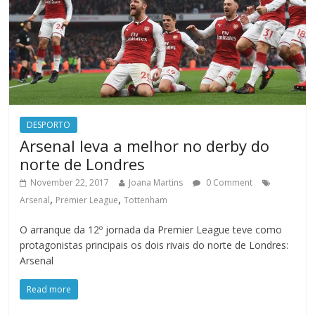
DESPORTO
Arsenal leva a melhor no derby do
norte de Londres
November 22, 2017
Joana Martins
0 Comment
,
,
Arsenal
Premier League
Tottenham
O arranque da 12º jornada da Premier League teve como
protagonistas principais os dois rivais do norte de Londres:
Arsenal
Read more