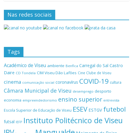
Nas redes sociais
Tags
Académico de Viseu
Castro
Carregal do Sal
ambiente
Benfica
Daire
CIM Viseu Dão Lafões
Cine Clube de Viseu
CD Tondela
COVID-19
cinema
coronavírus
cultura
comunicação social
Câmara Municipal de Viseu
desporto
desemprego
ensino superior
economia
empreendedorismo
entrevista
ESEV
futebol
ESTGV
Escola Superior de Educação de Viseu
Instituto Politécnico de Viseu
futsal
IEFP
Mangualde
IPV