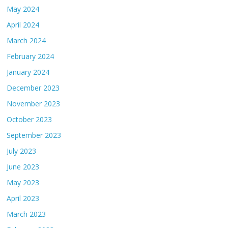
May 2024
April 2024
March 2024
February 2024
January 2024
December 2023
November 2023
October 2023
September 2023
July 2023
June 2023
May 2023
April 2023
March 2023