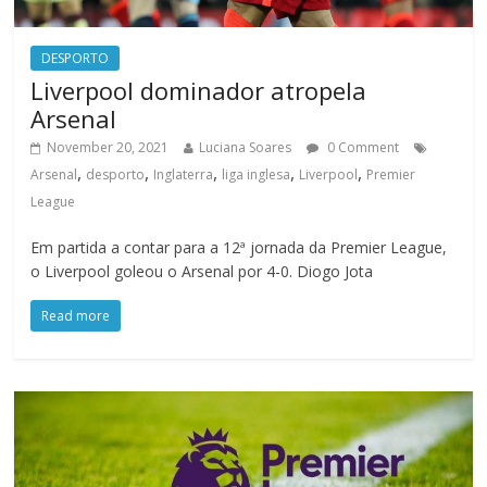
DESPORTO
Liverpool dominador atropela
Arsenal
November 20, 2021
Luciana Soares
0 Comment
,
,
,
,
,
Arsenal
desporto
Inglaterra
liga inglesa
Liverpool
Premier
League
Em partida a contar para a 12ª jornada da Premier League,
o Liverpool goleou o Arsenal por 4-0. Diogo Jota
Read more