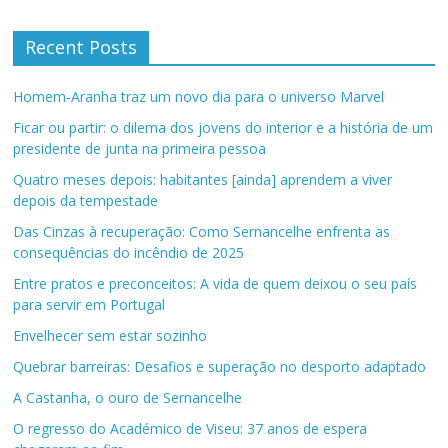
Recent Posts
Homem-Aranha traz um novo dia para o universo Marvel
Ficar ou partir: o dilema dos jovens do interior e a história de um
presidente de junta na primeira pessoa
Quatro meses depois: habitantes [ainda] aprendem a viver
depois da tempestade
Das Cinzas à recuperação: Como Sernancelhe enfrenta as
consequências do incêndio de 2025
Entre pratos e preconceitos: A vida de quem deixou o seu país
para servir em Portugal
Envelhecer sem estar sozinho
Quebrar barreiras: Desafios e superação no desporto adaptado
A Castanha, o ouro de Sernancelhe
O regresso do Académico de Viseu: 37 anos de espera