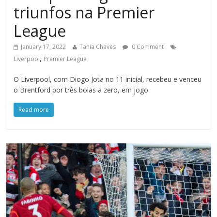
triunfos na Premier
League
January 17, 2022
Tania Chaves
0 Comment
,
Liverpool
Premier League
O Liverpool, com Diogo Jota no 11 inicial, recebeu e venceu
o Brentford por três bolas a zero, em jogo
Read more