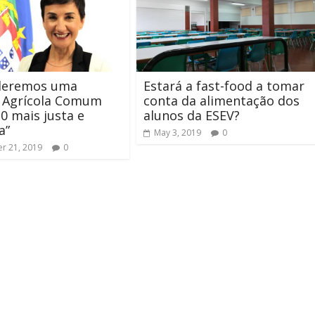
deremos uma
Estará a fast-food a tomar
a Agrícola Comum
conta da alimentação dos
0 mais justa e
alunos da ESEV?
a”
May 3, 2019
0
r 21, 2019
0