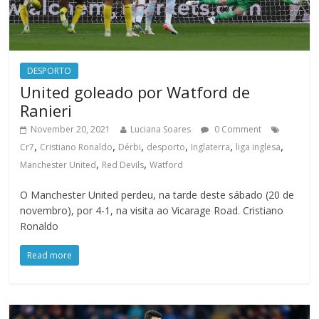
DESPORTO
United goleado por Watford de
Ranieri
November 20, 2021
Luciana Soares
0 Comment
,
,
,
,
,
,
Cr7
Cristiano Ronaldo
Dérbi
desporto
Inglaterra
liga inglesa
,
,
Manchester United
Red Devils
Watford
O Manchester United perdeu, na tarde deste sábado (20 de
novembro), por 4-1, na visita ao Vicarage Road. Cristiano
Ronaldo
Read more