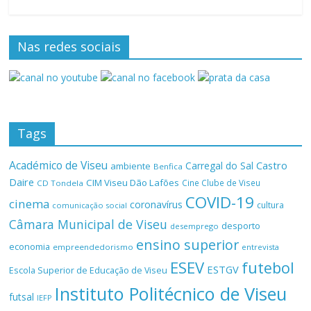
Nas redes sociais
Tags
Académico de Viseu
Castro
Carregal do Sal
ambiente
Benfica
Daire
CIM Viseu Dão Lafões
Cine Clube de Viseu
CD Tondela
COVID-19
cinema
coronavírus
cultura
comunicação social
Câmara Municipal de Viseu
desporto
desemprego
ensino superior
economia
empreendedorismo
entrevista
ESEV
futebol
ESTGV
Escola Superior de Educação de Viseu
Instituto Politécnico de Viseu
futsal
IEFP