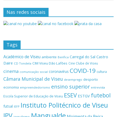
Nas redes sociais
Tags
Académico de Viseu
Castro
Carregal do Sal
ambiente
Benfica
Daire
CIM Viseu Dão Lafões
Cine Clube de Viseu
CD Tondela
COVID-19
cinema
coronavírus
cultura
comunicação social
Câmara Municipal de Viseu
desporto
desemprego
ensino superior
economia
empreendedorismo
entrevista
ESEV
futebol
ESTGV
Escola Superior de Educação de Viseu
Instituto Politécnico de Viseu
futsal
IEFP
Mangualde
IPV
Moimenta da Beira
jornalismo