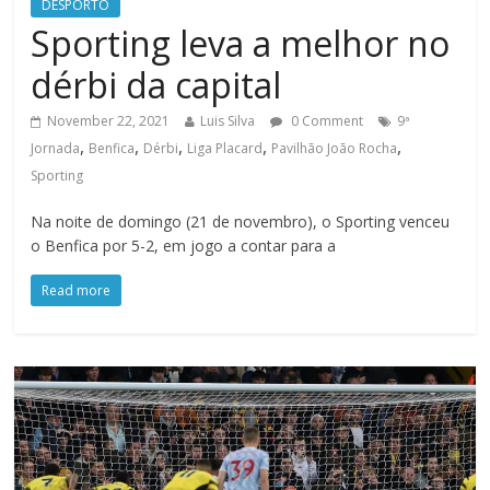
DESPORTO
Sporting leva a melhor no
dérbi da capital
November 22, 2021
Luis Silva
0 Comment
9ª
,
,
,
,
,
Jornada
Benfica
Dérbi
Liga Placard
Pavilhão João Rocha
Sporting
Na noite de domingo (21 de novembro), o Sporting venceu
o Benfica por 5-2, em jogo a contar para a
Read more