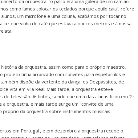
 concerto da orquestra: “o palco era uma galera de um camião
s como íamos colocar os teclados porque aquilo caia”, refere
 alunos, um microfone e uma coluna, acabámos por tocar no
a a luz que vinha do café que estava a poucos metros e à nossa
elata.
história da orquestra, assim como para o próprio maestro,
o projeto tinha arrancado com convites para espetáculos e
 também dispõe da vertente da dança, os Dezpassitos, de
ce Vita em Vila Real. Mais tarde, a orquestra esteve
 de televisão distintos, sendo que uma das alunas ficou em 2.º
be a orquestra, e mais tarde surge um “convite de uma
to próprio da orquestra sobre instrumentos musicais
certos em Portugal , e em dezembro a orquestra recebe o
guesa contra o Cancro na Universidade Portucalense Infante