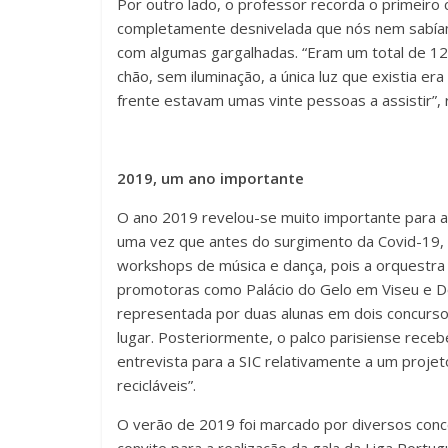
Por outro lado, o professor recorda o primeiro
completamente desnivelada que nós nem sabíamo
com algumas gargalhadas. “Eram um total de 12
chão, sem iluminação, a única luz que existia er
frente estavam umas vinte pessoas a assistir”, r
2019, um ano importante
O ano 2019 revelou-se muito importante para a 
uma vez que antes do surgimento da Covid-19, 
workshops de música e dança, pois a orquestra
promotoras como Palácio do Gelo em Viseu e Dol
representada por duas alunas em dois concursos
lugar. Posteriormente, o palco parisiense rece
entrevista para a SIC relativamente a um proje
recicláveis”.
O verão de 2019 foi marcado por diversos con
convite para a realização da gala da Liga Portu