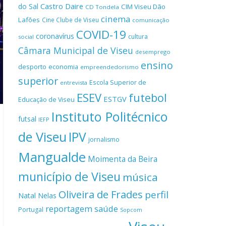
Castro Daire
do Sal
CIM Viseu Dão
CD Tondela
cinema
Lafões
Cine Clube de Viseu
comunicação
COVID-19
coronavírus
cultura
social
Câmara Municipal de Viseu
desemprego
ensino
desporto
economia
empreendedorismo
superior
Escola Superior de
entrevista
ESEV
futebol
ESTGV
Educação de Viseu
Instituto Politécnico
futsal
IEFP
de Viseu
IPV
jornalismo
Mangualde
Moimenta da Beira
município de Viseu
música
Oliveira de Frades
perfil
Natal
Nelas
reportagem
saúde
Portugal
Sopcom