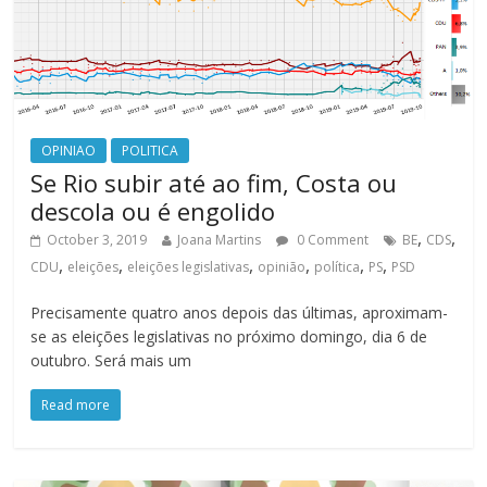
OPINIAO
POLITICA
Se Rio subir até ao fim, Costa ou
descola ou é engolido
,
,
October 3, 2019
Joana Martins
0 Comment
BE
CDS
,
,
,
,
,
,
CDU
eleições
eleições legislativas
opinião
política
PS
PSD
Precisamente quatro anos depois das últimas, aproximam-
se as eleições legislativas no próximo domingo, dia 6 de
outubro. Será mais um
Read more