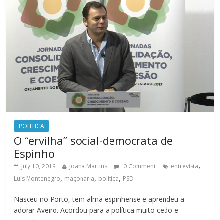
POLITICA
O “ervilha” social-democrata de
Espinho
,
July 10, 2019
Joana Martins
0 Comment
entrevista
,
,
,
Luís Montenegro
maçonaria
política
PSD
Nasceu no Porto, tem alma espinhense e aprendeu a
adorar Aveiro. Acordou para a política muito cedo e