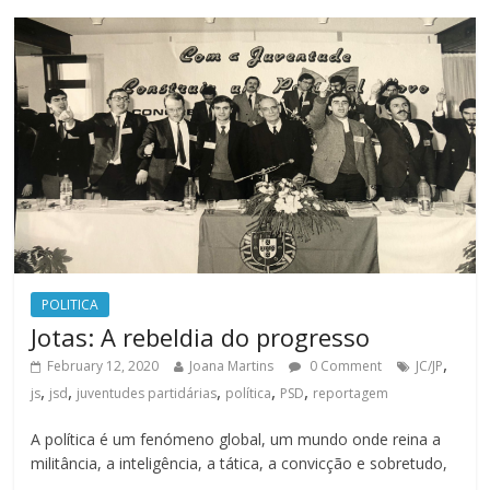
POLITICA
Jotas: A rebeldia do progresso
,
February 12, 2020
Joana Martins
0 Comment
JC/JP
,
,
,
,
,
js
jsd
juventudes partidárias
política
PSD
reportagem
A política é um fenómeno global, um mundo onde reina a
militância, a inteligência, a tática, a convicção e sobretudo,