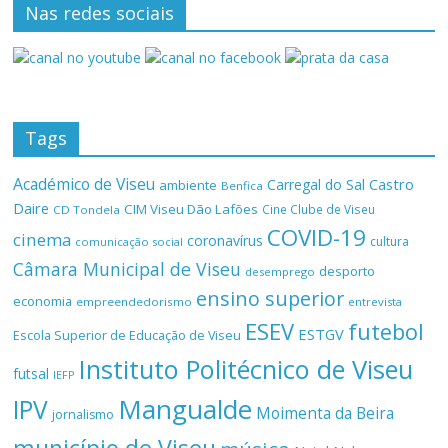
Nas redes sociais
Tags
Académico de Viseu
Castro
Carregal do Sal
ambiente
Benfica
Daire
CIM Viseu Dão Lafões
Cine Clube de Viseu
CD Tondela
COVID-19
cinema
coronavírus
cultura
comunicação social
Câmara Municipal de Viseu
desporto
desemprego
ensino superior
economia
empreendedorismo
entrevista
ESEV
futebol
ESTGV
Escola Superior de Educação de Viseu
Instituto Politécnico de Viseu
futsal
IEFP
Mangualde
IPV
Moimenta da Beira
jornalismo