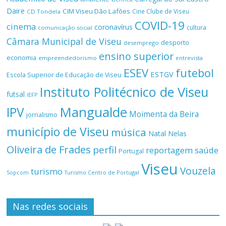
Daire
CIM Viseu Dão Lafões
Cine Clube de Viseu
CD Tondela
COVID-19
cinema
coronavírus
cultura
comunicação social
Câmara Municipal de Viseu
desporto
desemprego
ensino superior
economia
empreendedorismo
entrevista
ESEV
futebol
ESTGV
Escola Superior de Educação de Viseu
Instituto Politécnico de Viseu
futsal
IEFP
Mangualde
IPV
Moimenta da Beira
jornalismo
município de Viseu
música
Natal
Nelas
Oliveira de Frades
perfil
reportagem
saúde
Portugal
Viseu
Vouzela
turismo
Turismo Centro de Portugal
Sopcom
Nas redes sociais