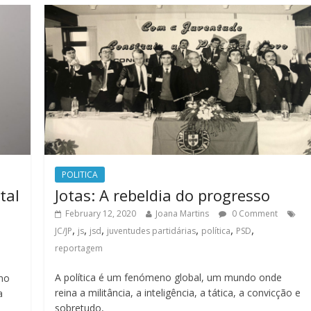
POLITICA
tal
Jotas: A rebeldia do progresso
February 12, 2020
Joana Martins
0 Comment
,
,
,
,
,
,
JC/JP
js
jsd
juventudes partidárias
política
PSD
reportagem
A política é um fenómeno global, um mundo onde
uno
reina a militância, a inteligência, a tática, a convicção e
a
sobretudo,