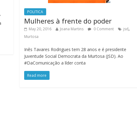
POLITICA
”
Mulheres à frente do poder
a
,
May 20, 2016
Joana Martins
0 Comment
jsd
Murtosa
Inês Tavares Rodrigues tem 28 anos e é presidente
Juventude Social Democrata da Murtosa (JSD). Ao
#DaComunicação a líder conta
Read more