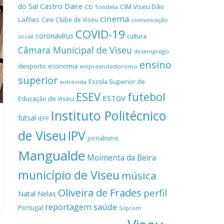
Castro Daire
do Sal
CIM Viseu Dão
CD Tondela
cinema
Lafões
Cine Clube de Viseu
comunicação
COVID-19
coronavírus
cultura
social
Câmara Municipal de Viseu
desemprego
ensino
desporto
economia
empreendedorismo
superior
Escola Superior de
entrevista
ESEV
futebol
ESTGV
Educação de Viseu
Instituto Politécnico
futsal
IEFP
de Viseu
IPV
jornalismo
Mangualde
Moimenta da Beira
município de Viseu
música
Oliveira de Frades
perfil
Natal
Nelas
reportagem
saúde
Portugal
Sopcom