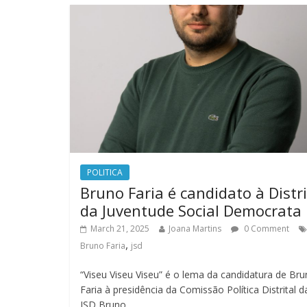
POLITICA
Bruno Faria é candidato à Distri
da Juventude Social Democrata
March 21, 2025
Joana Martins
0 Comment
,
Bruno Faria
jsd
“Viseu Viseu Viseu” é o lema da candidatura de Br
Faria à presidência da Comissão Política Distrital d
JSD Bruno