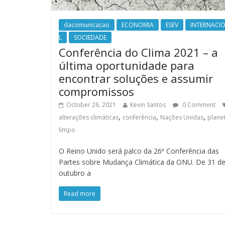
dacomunicacao
ECONOMIA
ESEV
INTERNACI
L
SOCIEDADE
Conferência do Clima 2021 – a
última oportunidade para
encontrar soluções e assumir
compromissos
October 26, 2021
Kevin Santos
0 Comment
,
,
,
alterações climáticas
conferência
Nações Unidas
plane
limpo
O Reino Unido será palco da 26ª Conferência das
Partes sobre Mudança Climática da ONU. De 31 d
outubro a
Read more