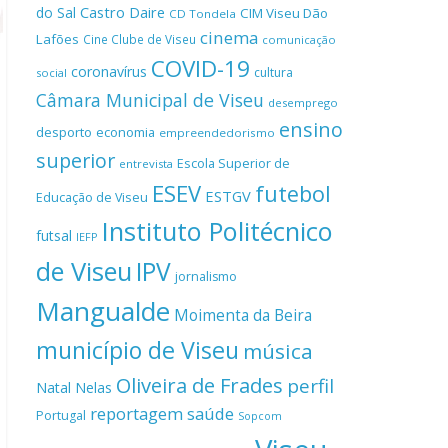
Castro Daire
do Sal
CIM Viseu Dão
CD Tondela
cinema
Lafões
Cine Clube de Viseu
comunicação
COVID-19
coronavírus
cultura
social
Câmara Municipal de Viseu
desemprego
ensino
desporto
economia
empreendedorismo
superior
Escola Superior de
entrevista
ESEV
futebol
ESTGV
Educação de Viseu
Instituto Politécnico
futsal
IEFP
de Viseu
IPV
jornalismo
Mangualde
Moimenta da Beira
município de Viseu
música
Oliveira de Frades
perfil
Natal
Nelas
reportagem
saúde
Portugal
Sopcom