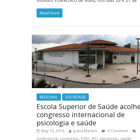
Instituto Politécnico de Viseu, nos dias 26 e 27 de
Read more
REGIONAL
SOCIEDADE
Escola Superior de Saúde acolh
congresso internacional de
psicologia e saúde
May 16, 2018
Joana Martins
0 Comment
,
,
,
,
,
conferência
congresso
ESSV
IPV
psicologia
saúde