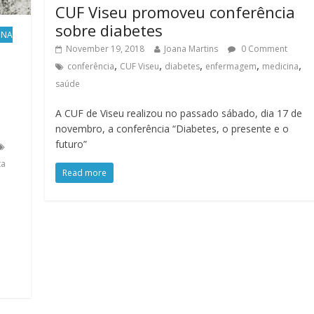
CUF Viseu promoveu conferência
sobre diabetes
ONA
November 19, 2018
Joana Martins
0 Comment
,
,
,
,
,
conferência
CUF Viseu
diabetes
enfermagem
medicina
saúde
A CUF de Viseu realizou no passado sábado, dia 17 de
novembro, a conferência “Diabetes, o presente e o
futuro”
ta
Read more
e