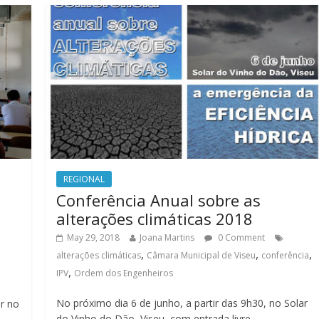
REGIONAL
Conferência Anual sobre as
alterações climáticas 2018
May 29, 2018
Joana Martins
0 Comment
,
,
,
alterações climáticas
Câmara Municipal de Viseu
conferência
,
IPV
Ordem dos Engenheiros
No próximo dia 6 de junho, a partir das 9h30, no Solar
ar no
do Vinho do Dão, Viseu, com entrada livre,