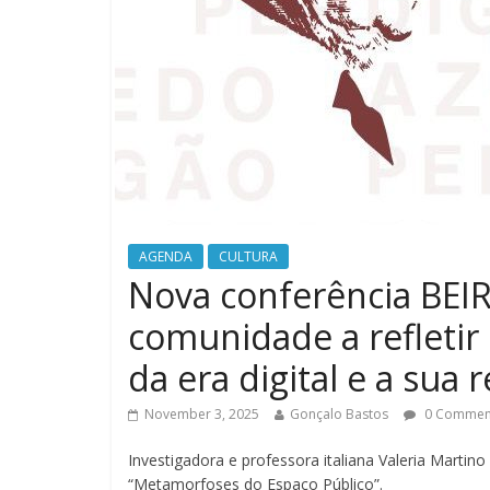
AGENDA
CULTURA
Nova conferência BE
comunidade a refletir
da era digital e a sua
November 3, 2025
Gonçalo Bastos
0 Commen
Investigadora e professora italiana Valeria Marti
“Metamorfoses do Espaço Público”.