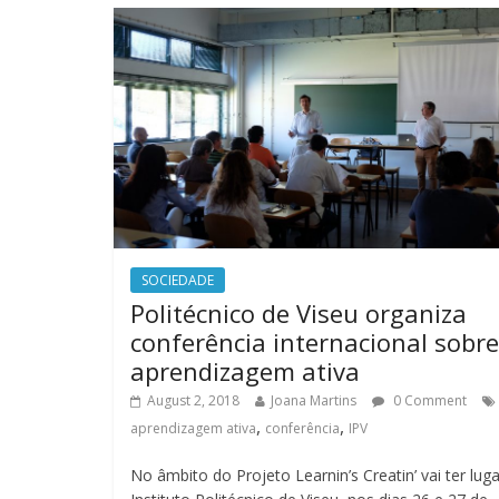
SOCIEDADE
Politécnico de Viseu organiza
conferência internacional sobre
aprendizagem ativa
August 2, 2018
Joana Martins
0 Comment
,
,
aprendizagem ativa
conferência
IPV
No âmbito do Projeto Learnin’s Creatin’ vai ter lug