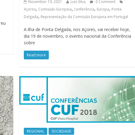
November 19, 2021
Luis Silva
0 Comment
,
,
,
,
Açores
Comissão Europeia
conferência
Europa
Ponta
,
Delgada
Representação da Comissão Europeia em Portugal
reu
A ilha de Ponta Delgada, nos Açores, vai receber hoje,
dia 19 de novembro, o evento nacional da Conferência
sobre
Read more
REGIONAL
SOCIEDADE