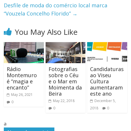
Desfile de moda do comércio local marca
“Vouzela Concelho Florido”
→
You May Also Like
Rádio
Fotografias
Candidaturas
Montemuro
sobre o Céu
ao Viseu
é “magia e
e o Mar em
Cultura
encanto”
Moimenta da
aumentaram
Beira
este ano
May 26, 2021
May 22, 2018
December 5,
0
0
2018
0
a