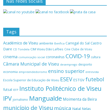
Nas redes sociais
Tags
Académico de Viseu
Castro
Carregal do Sal
ambiente
Benfica
Daire
CIM Viseu Dão Lafões
Cine Clube de Viseu
CD Tondela
COVID-19
cinema
coronavírus
cultura
comunicação social
Câmara Municipal de Viseu
desporto
desemprego
ensino superior
economia
empreendedorismo
entrevista
ESEV
futebol
ESTGV
Escola Superior de Educação de Viseu
Instituto Politécnico de Viseu
futsal
IEFP
Mangualde
IPV
Moimenta da Beira
jornalismo
município de Viseu
música
Natal
Nelas