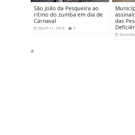
São João da Pesqueira ao
Municí
ritmo do zumba em dia de
assinal
Carnaval
das Pe
Deficiê
March 11, 2019
0
Decembe
a