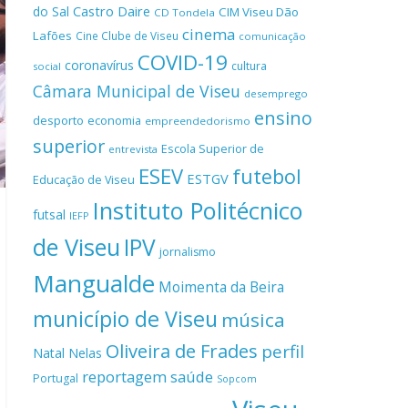
Castro Daire
do Sal
CIM Viseu Dão
CD Tondela
cinema
Lafões
Cine Clube de Viseu
comunicação
COVID-19
coronavírus
cultura
social
Câmara Municipal de Viseu
desemprego
ensino
desporto
economia
empreendedorismo
superior
Escola Superior de
entrevista
ESEV
futebol
ESTGV
Educação de Viseu
Instituto Politécnico
futsal
IEFP
de Viseu
IPV
jornalismo
Mangualde
Moimenta da Beira
município de Viseu
música
Oliveira de Frades
perfil
Natal
Nelas
reportagem
saúde
Portugal
Sopcom