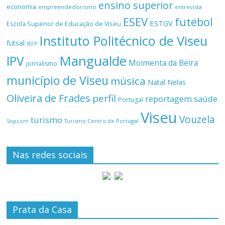
ensino superior
economia
empreendedorismo
entrevista
ESEV
futebol
ESTGV
Escola Superior de Educação de Viseu
Instituto Politécnico de Viseu
futsal
IEFP
Mangualde
IPV
Moimenta da Beira
jornalismo
município de Viseu
música
Natal
Nelas
Oliveira de Frades
perfil
reportagem
saúde
Portugal
Viseu
Vouzela
turismo
Turismo Centro de Portugal
Sopcom
Nas redes sociais
Prata da Casa