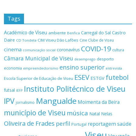
Tags
Académico de Viseu
Castro
Carregal do Sal
ambiente
Benfica
Daire
CIM Viseu Dão Lafões
Cine Clube de Viseu
CD Tondela
COVID-19
cinema
coronavírus
cultura
comunicação social
Câmara Municipal de Viseu
desporto
desemprego
ensino superior
economia
empreendedorismo
entrevista
ESEV
futebol
ESTGV
Escola Superior de Educação de Viseu
Instituto Politécnico de Viseu
futsal
IEFP
Mangualde
IPV
Moimenta da Beira
jornalismo
município de Viseu
música
Natal
Nelas
Oliveira de Frades
perfil
reportagem
saúde
Portugal
Viseu