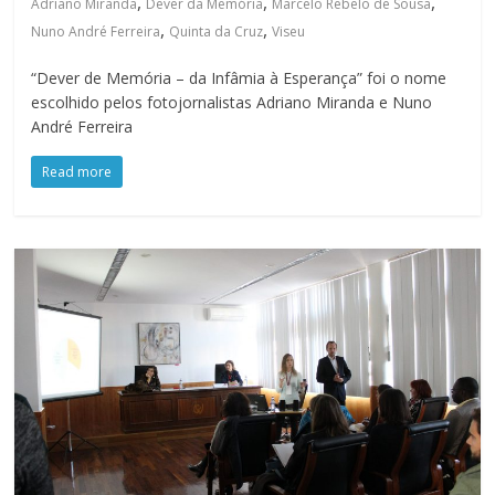
,
,
,
Adriano Miranda
Dever da Memória
Marcelo Rebelo de Sousa
,
,
Nuno André Ferreira
Quinta da Cruz
Viseu
“Dever de Memória – da Infâmia à Esperança” foi o nome
escolhido pelos fotojornalistas Adriano Miranda e Nuno
André Ferreira
Read more