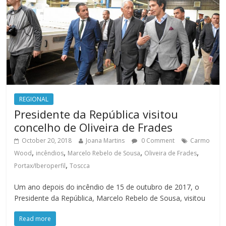
REGIONAL
Presidente da República visitou
concelho de Oliveira de Frades
October 20, 2018
Joana Martins
0 Comment
Carmo
,
,
,
,
Wood
incêndios
Marcelo Rebelo de Sousa
Oliveira de Frades
,
Portax/Iberoperfil
Toscca
Um ano depois do incêndio de 15 de outubro de 2017, o
Presidente da República, Marcelo Rebelo de Sousa, visitou
Read more