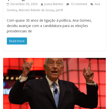
December 30, 2020
Joana Martins
0 Comment
Ana
,
,
Gomes
Marcelo Rebelo de Sousa
perfil
Com quase 30 anos de ligação à política, Ana Gomes,
decidiu avançar com a candidatura para as eleições
presidenciais de
Read more