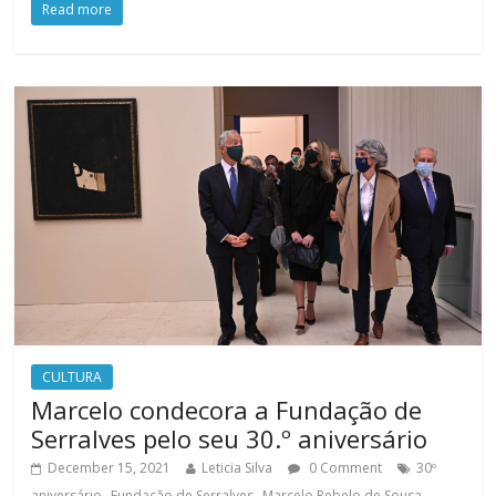
Read more
CULTURA
Marcelo condecora a Fundação de
Serralves pelo seu 30.º aniversário
December 15, 2021
Leticia Silva
0 Comment
30º
,
,
aniversário
Fundação de Serralves
Marcelo Rebelo de Sousa