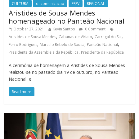
CULTURA
dacomunicacao
ESEV
REGIONAL
Aristides de Sousa Mendes
homenageado no Panteão Nacional
October 27, 2021
Kevin Santos
0 Comment
,
,
,
Aristides de Sousa Mendes
Cabanas de Viriato
Carregal do Sal
,
,
,
Ferro Rodrigues
Marcelo Rebelo de Sousa
Panteão Nacional
,
Presidente da Assembleia da República
Presidente da República
A cerimónia de homenagem a Aristides de Sousa Mendes
realizou-se no passado dia 19 de outubro, no Panteão
Nacional, e
Read more