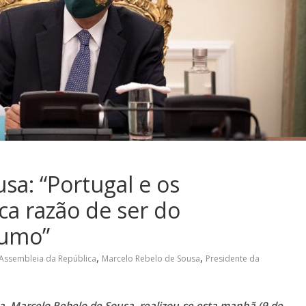
sa: “Portugal e os
ca razão de ser do
sumo”
,
,
Assembleia da República
Marcelo Rebelo de Sousa
Presidente da
a, Marcelo Rebelo de Sousa, realizou-se esta manhã (9 de