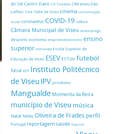
Castro Daire
do Sal
CIM Viseu Dão
CD Tondela
cinema
Lafões
Cine Clube de Viseu
comunicação
COVID-19
coronavírus
cultura
social
Câmara Municipal de Viseu
desemprego
ensino
desporto
economia
empreendedorismo
superior
Escola Superior de
entrevista
ESEV
futebol
ESTGV
Educação de Viseu
Instituto Politécnico
futsal
IEFP
de Viseu
IPV
jornalismo
Mangualde
Moimenta da Beira
município de Viseu
música
Oliveira de Frades
perfil
Natal
Nelas
reportagem
saúde
Portugal
Sopcom