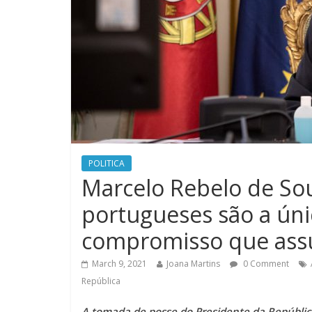
POLITICA
Marcelo Rebelo de Sou
portugueses são a úni
compromisso que as
March 9, 2021
Joana Martins
0 Comment
República
A tomada de posse do Presidente da Repúblic