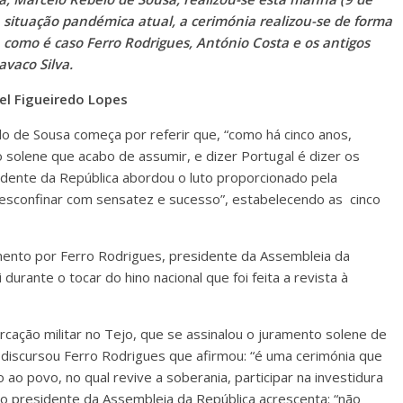
 situação pandémica atual, a cerimónia realizou-se de forma
como é caso Ferro Rodrigues, António Costa e os antigos
vaco Silva.
el Figueiredo Lopes
 de Sousa começa por referir que, “como há cinco anos,
 solene que acabo de assumir, e dizer Portugal é dizer os
idente da República abordou o luto proporcionado pela
esconfinar com sensatez e sucesso”, estabelecendo as cinco
mento por Ferro Rodrigues, presidente da Assembleia da
 durante o tocar do hino nacional que foi feita a revista à
rcação militar no Tejo, que se assinalou o juramento solene de
iscursou Ferro Rodrigues que afirmou: “é uma cerimónia que
ao povo, no qual revive a soberania, participar na investidura
 o presidente da Assembleia da República acrescenta: “não