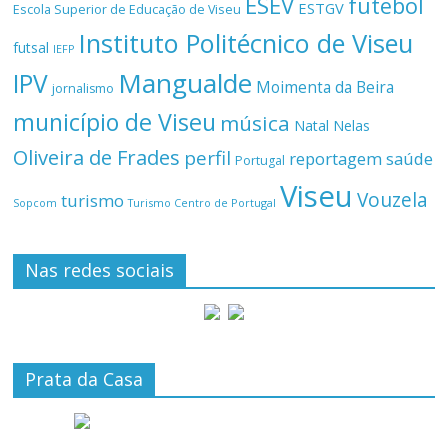
ESEV
futebol
ESTGV
Escola Superior de Educação de Viseu
Instituto Politécnico de Viseu
futsal
IEFP
Mangualde
IPV
Moimenta da Beira
jornalismo
município de Viseu
música
Natal
Nelas
Oliveira de Frades
perfil
reportagem
saúde
Portugal
Viseu
Vouzela
turismo
Turismo Centro de Portugal
Sopcom
Nas redes sociais
Prata da Casa