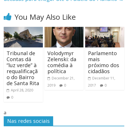
You May Also Like
Tribunal de
Volodymyr
Parlamento
Contas dá
Zelenski: da
mais
“luz verde” à
comédia à
próximo dos
requalificaçã
política
cidadãos
o do Bairro
December 21,
December 11,
de Santa Rita
2019
0
2017
0
April 28, 2020
0
a
Nas redes sociais