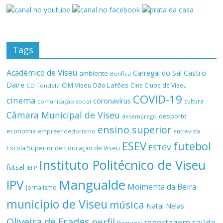
Tags
Académico de Viseu
Castro
Carregal do Sal
ambiente
Benfica
Daire
CIM Viseu Dão Lafões
Cine Clube de Viseu
CD Tondela
COVID-19
cinema
coronavírus
cultura
comunicação social
Câmara Municipal de Viseu
desporto
desemprego
ensino superior
economia
empreendedorismo
entrevista
ESEV
futebol
ESTGV
Escola Superior de Educação de Viseu
Instituto Politécnico de Viseu
futsal
IEFP
Mangualde
IPV
Moimenta da Beira
jornalismo
município de Viseu
música
Natal
Nelas
Oliveira de Frades
perfil
reportagem
saúde