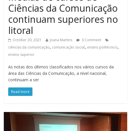
Ciências da Comunicação
continuam superiores no
litoral
October 20, 2021
Joana Martins
0 Comment
,
,
,
ciências da comunicação
comunicação social
ensino politécnico
ensino superior
As notas dos últimos classificados nos vários cursos da
área das Ciências da Comunicação, a nível nacional,
continuam a ser
Read more