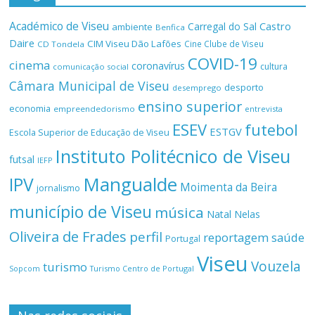
Académico de Viseu
Castro
Carregal do Sal
ambiente
Benfica
Daire
CIM Viseu Dão Lafões
Cine Clube de Viseu
CD Tondela
COVID-19
cinema
coronavírus
cultura
comunicação social
Câmara Municipal de Viseu
desporto
desemprego
ensino superior
economia
empreendedorismo
entrevista
ESEV
futebol
ESTGV
Escola Superior de Educação de Viseu
Instituto Politécnico de Viseu
futsal
IEFP
Mangualde
IPV
Moimenta da Beira
jornalismo
município de Viseu
música
Natal
Nelas
Oliveira de Frades
perfil
reportagem
saúde
Portugal
Viseu
Vouzela
turismo
Turismo Centro de Portugal
Sopcom