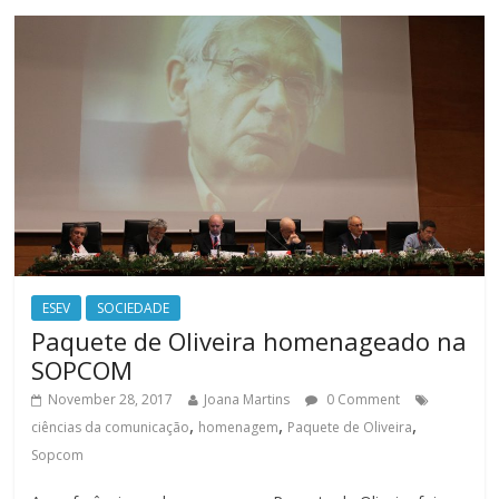
ESEV
SOCIEDADE
Paquete de Oliveira homenageado na
SOPCOM
November 28, 2017
Joana Martins
0 Comment
,
,
,
ciências da comunicação
homenagem
Paquete de Oliveira
Sopcom