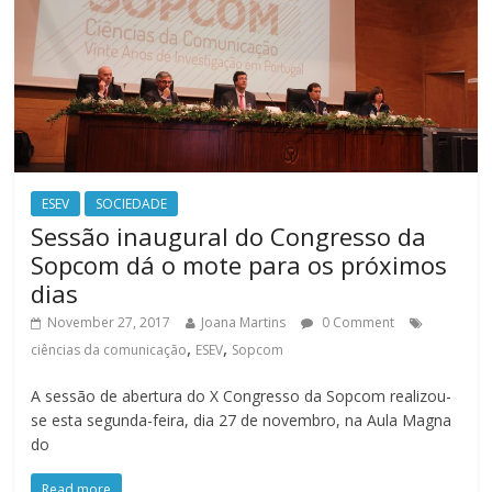
ESEV
SOCIEDADE
Sessão inaugural do Congresso da
Sopcom dá o mote para os próximos
dias
November 27, 2017
Joana Martins
0 Comment
,
,
ciências da comunicação
ESEV
Sopcom
A sessão de abertura do X Congresso da Sopcom realizou-
se esta segunda-feira, dia 27 de novembro, na Aula Magna
do
Read more