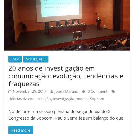
ESEV
SOCIEDADE
20 anos de investigação em
comunicação: evolução, tendências e
fraquezas
November 28, 2017
Joana Martins
0 Comment
,
,
,
ciências da comunicação
investigação
media
Sopcom
No decorrer da sessão plenária do segundo dia do X
Congresso da Sopcom, Paulo Serra fez um balanço do que
Read more