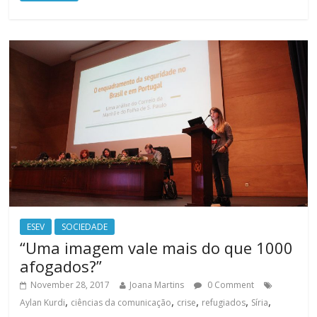
ESEV
SOCIEDADE
“Uma imagem vale mais do que 1000
afogados?”
November 28, 2017
Joana Martins
0 Comment
,
,
,
,
,
Aylan Kurdi
ciências da comunicação
crise
refugiados
Síria