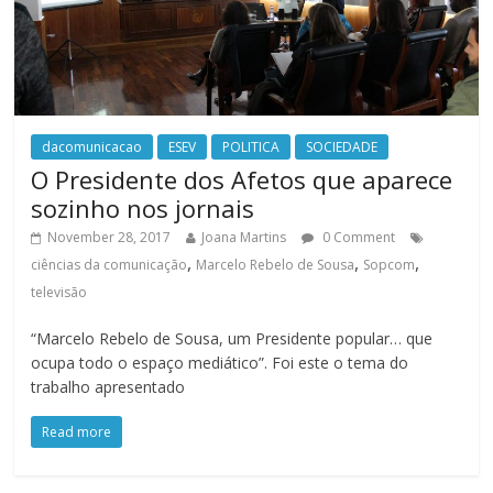
dacomunicacao
ESEV
POLITICA
SOCIEDADE
O Presidente dos Afetos que aparece
sozinho nos jornais
November 28, 2017
Joana Martins
0 Comment
,
,
,
ciências da comunicação
Marcelo Rebelo de Sousa
Sopcom
televisão
“Marcelo Rebelo de Sousa, um Presidente popular… que
ocupa todo o espaço mediático”. Foi este o tema do
trabalho apresentado
Read more