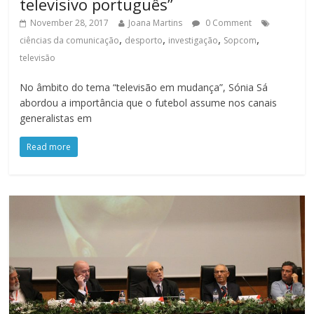
televisivo português”
November 28, 2017
Joana Martins
0 Comment
,
,
,
,
ciências da comunicação
desporto
investigação
Sopcom
televisão
No âmbito do tema “televisão em mudança”, Sónia Sá
abordou a importância que o futebol assume nos canais
generalistas em
Read more