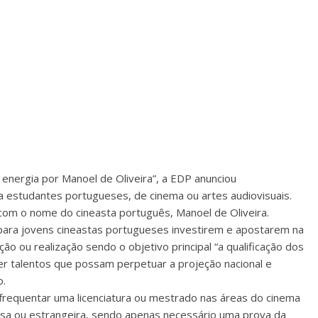
 energia por Manoel de Oliveira”, a EDP anunciou
estudantes portugueses, de cinema ou artes audiovisuais.
 com o nome do cineasta português, Manoel de Oliveira.
para jovens cineastas portugueses investirem e apostarem na
ão ou realização sendo o objetivo principal “a qualificação dos
er talentos que possam perpetuar a projeção nacional e
o.
frequentar uma licenciatura ou mestrado nas áreas do cinema
uesa ou estrangeira, sendo apenas necessário uma prova da