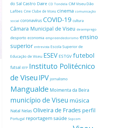
Castro Daire
do Sal
CIM Viseu Dão
CD Tondela
cinema
Lafões
Cine Clube de Viseu
comunicação
COVID-19
coronavírus
cultura
social
Câmara Municipal de Viseu
desemprego
ensino
desporto
economia
empreendedorismo
superior
Escola Superior de
entrevista
ESEV
futebol
ESTGV
Educação de Viseu
Instituto Politécnico
futsal
IEFP
de Viseu
IPV
jornalismo
Mangualde
Moimenta da Beira
município de Viseu
música
Oliveira de Frades
perfil
Natal
Nelas
reportagem
saúde
Portugal
Sopcom