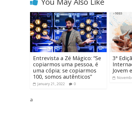
You May Also Like
Entrevista a Zé Mágico: “Se
3ª Ediç
copiarmos uma pessoa, é
Interna
uma cópia; se copiarmos
Jovem 
100, somos autênticos”
Novembe
January 21, 2022
0
a