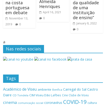
Almeida
na costa
da qualidade
Henriques
portuguesa
de uma
em debate
instituição
April 16, 2021
de ensino”
0
November 13,
January 8, 2022
2019
0
0
a
Nas redes sociais
Tags
Académico de Viseu
Castro
Carregal do Sal
ambiente
Benfica
Daire
CIM Viseu Dão Lafões
Cine Clube de Viseu
CD Tondela
COVID-19
cinema
coronavírus
cultura
comunicação social