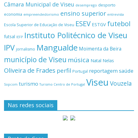
Câmara Municipal de Viseu
desporto
desemprego
ensino superior
economia
empreendedorismo
entrevista
ESEV
futebol
ESTGV
Escola Superior de Educação de Viseu
Instituto Politécnico de Viseu
futsal
IEFP
Mangualde
IPV
Moimenta da Beira
jornalismo
município de Viseu
música
Natal
Nelas
Oliveira de Frades
perfil
reportagem
saúde
Portugal
Viseu
Vouzela
turismo
Turismo Centro de Portugal
Sopcom
Nas redes sociais