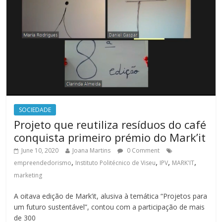
SOCIEDADE
Projeto que reutiliza resíduos do café
conquista primeiro prémio do Mark’it
June 10, 2020
Joana Martins
0 Comment
,
,
,
,
empreendedorismo
Instituto Politécnico de Viseu
IPV
MARK'IT
marketing
A oitava edição de Mark’it, alusiva à temática “Projetos para
um futuro sustentável”, contou com a participação de mais
de 300