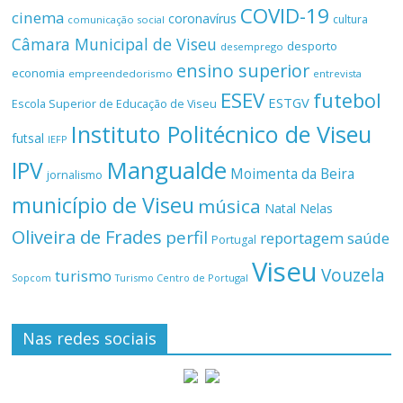
COVID-19
cinema
coronavírus
cultura
comunicação social
Câmara Municipal de Viseu
desporto
desemprego
ensino superior
economia
empreendedorismo
entrevista
ESEV
futebol
ESTGV
Escola Superior de Educação de Viseu
Instituto Politécnico de Viseu
futsal
IEFP
Mangualde
IPV
Moimenta da Beira
jornalismo
município de Viseu
música
Natal
Nelas
Oliveira de Frades
perfil
reportagem
saúde
Portugal
Viseu
Vouzela
turismo
Turismo Centro de Portugal
Sopcom
Nas redes sociais