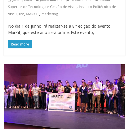
,
Superior de Tecnologia e Gestão de Viseu
Instituto Politécnico de
,
,
,
Viseu
IPV
MARK'IT
marketing
No dia 1 de junho irá realizar-se a 8.ª edição do evento
Mark’it, que este ano será online. Este evento,
Read more