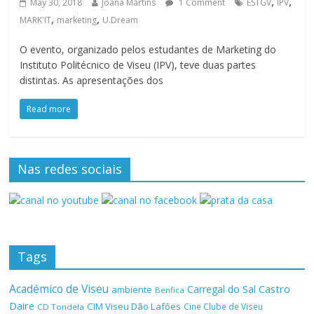
,
,
May 30, 2018
Joana Martins
1 Comment
ESTGV
IPV
,
,
MARK'IT
marketing
U.Dream
O evento, organizado pelos estudantes de Marketing do
Instituto Politécnico de Viseu (IPV), teve duas partes
distintas. As apresentações dos
Read more
Nas redes sociais
Tags
Académico de Viseu
Castro
Carregal do Sal
ambiente
Benfica
Daire
CIM Viseu Dão Lafões
Cine Clube de Viseu
CD Tondela