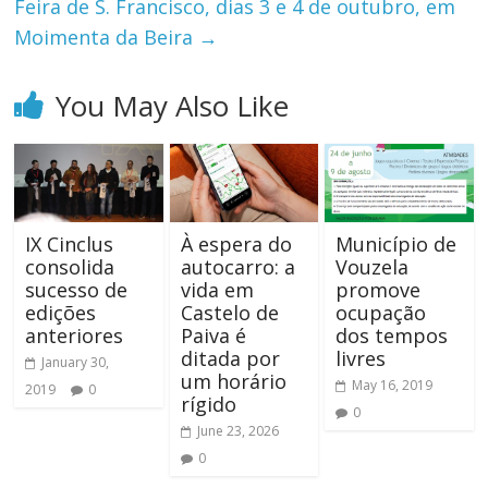
Feira de S. Francisco, dias 3 e 4 de outubro, em
Moimenta da Beira
→
You May Also Like
IX Cinclus
À espera do
Município de
consolida
autocarro: a
Vouzela
sucesso de
vida em
promove
edições
Castelo de
ocupação
anteriores
Paiva é
dos tempos
ditada por
livres
January 30,
um horário
May 16, 2019
2019
0
rígido
0
June 23, 2026
0