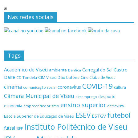
a
Nas redes sociais
Tags
Académico de Viseu
Castro
Carregal do Sal
ambiente
Benfica
Daire
CIM Viseu Dão Lafões
Cine Clube de Viseu
CD Tondela
COVID-19
cinema
coronavírus
cultura
comunicação social
Câmara Municipal de Viseu
desporto
desemprego
ensino superior
economia
empreendedorismo
entrevista
ESEV
futebol
ESTGV
Escola Superior de Educação de Viseu
Instituto Politécnico de Viseu
futsal
IEFP